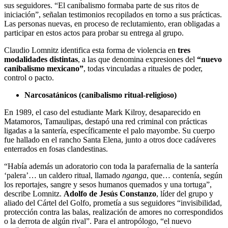
sus seguidores. “El canibalismo formaba parte de sus ritos de
iniciación”, señalan testimonios recopilados en torno a sus prácticas.
Las personas nuevas, en proceso de reclutamiento, eran obligadas a
participar en estos actos para probar su entrega al grupo.
Claudio Lomnitz identifica esta forma de violencia en
tres
modalidades distintas
, a las que denomina expresiones del
“nuevo
canibalismo mexicano”
, todas vinculadas a rituales de poder,
control o pacto.
Narcosatánicos (canibalismo ritual-religioso)
En 1989, el caso del estudiante Mark Kilroy, desaparecido en
Matamoros, Tamaulipas, destapó una red criminal con prácticas
ligadas a la santería, específicamente el palo mayombe. Su cuerpo
fue hallado en el rancho Santa Elena, junto a otros doce cadáveres
enterrados en fosas clandestinas.
“Había además un adoratorio con toda la parafernalia de la santería
‘palera’… un caldero ritual, llamado
nganga
, que… contenía, según
los reportajes, sangre y sesos humanos quemados y una tortuga”,
describe Lomnitz.
Adolfo de Jesús Constanzo
, líder del grupo y
aliado del Cártel del Golfo, prometía a sus seguidores “invisibilidad,
protección contra las balas, realización de amores no correspondidos
o la derrota de algún rival”. Para el antropólogo, “el nuevo