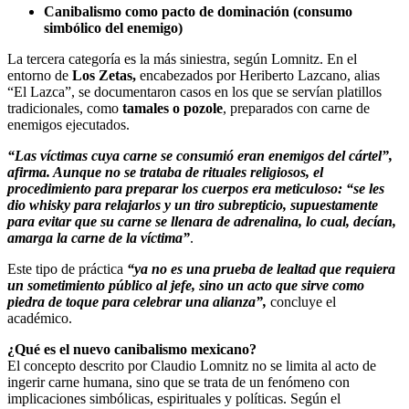
Canibalismo como pacto de dominación (consumo
simbólico del enemigo)
La tercera categoría es la más siniestra, según Lomnitz. En el
entorno de
Los Zetas,
encabezados por Heriberto Lazcano, alias
“El Lazca”, se documentaron casos en los que se servían platillos
tradicionales, como
tamales o pozole
, preparados con carne de
enemigos ejecutados.
“Las víctimas cuya carne se consumió eran enemigos del cártel”,
afirma. Aunque no se trataba de rituales religiosos, el
procedimiento para preparar los cuerpos era meticuloso: “se les
dio whisky para relajarlos y un tiro subrepticio, supuestamente
para evitar que su carne se llenara de adrenalina, lo cual, decían,
amarga la carne de la víctima”
.
Este tipo de práctica
“ya no es una prueba de lealtad que requiera
un sometimiento público al jefe, sino un acto que sirve como
piedra de toque para celebrar una alianza”,
concluye el
académico.
¿Qué es el nuevo canibalismo mexicano?
El concepto descrito por Claudio Lomnitz no se limita al acto de
ingerir carne humana, sino que se trata de un fenómeno con
implicaciones simbólicas, espirituales y políticas. Según el