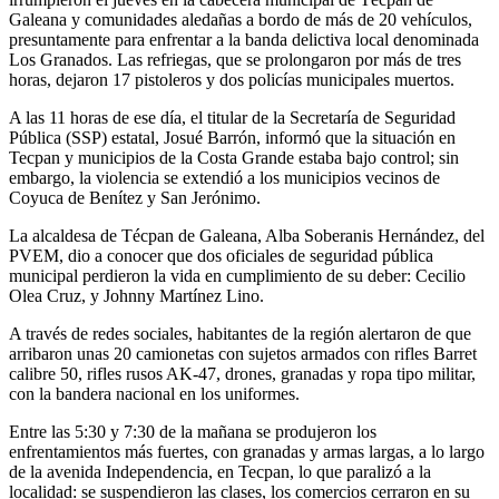
Galeana y comunidades aledañas a bordo de más de 20 vehículos,
presuntamente para enfrentar a la banda delictiva local denominada
Los Granados. Las refriegas, que se prolongaron por más de tres
horas, dejaron 17 pistoleros y dos policías municipales muertos.
A las 11 horas de ese día, el titular de la Secretaría de Seguridad
Pública (SSP) estatal, Josué Barrón, informó que la situación en
Tecpan y municipios de la Costa Grande estaba bajo control; sin
embargo, la violencia se extendió a los municipios vecinos de
Coyuca de Benítez y San Jerónimo.
La alcaldesa de Técpan de Galeana, Alba Soberanis Hernández, del
PVEM, dio a conocer que dos oficiales de seguridad pública
municipal perdieron la vida en cumplimiento de su deber: Cecilio
Olea Cruz, y Johnny Martínez Lino.
A través de redes sociales, habitantes de la región alertaron de que
arribaron unas 20 camionetas con sujetos armados con rifles Barret
calibre 50, rifles rusos AK-47, drones, granadas y ropa tipo militar,
con la bandera nacional en los uniformes.
Entre las 5:30 y 7:30 de la mañana se produjeron los
enfrentamientos más fuertes, con granadas y armas largas, a lo largo
de la avenida Independencia, en Tecpan, lo que paralizó a la
localidad: se suspendieron las clases, los comercios cerraron en su