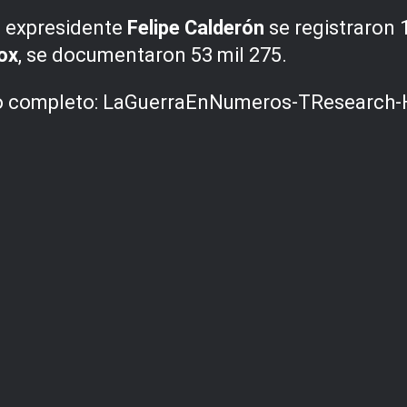
l expresidente
Felipe Calderón
se registraron 1
ox
, se documentaron 53 mil 275.
o completo:
LaGuerraEnNumeros-TResearch-