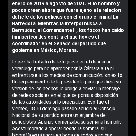
enero de 2019 a agosto de 2021. Él lo nombró y
pocos creen ahora que fuera ajeno a la relación
del jefe de los policías con el grupo criminal La
Barredora. Mientras la Interpol busca a
Bermúdez, el Comandante H, los focos han caído
inmisericordes contra el que hoy es el
coordinador en el Senado del partido que
gobierna en México, Morena.
López ha tratado de refugiarse en el descanso
veraniego para no aparecer por la Cámara alta ni
enfrentarse a los medios de comunicación, sin éxito.
Un requerimiento de la presidenta para que diera su
versión de los hechos le obligó a enviar un mensaje
de redes sociales en el que se ponía a disposición
de las autoridades si lo precisaban. Eso fue el
viernes, 18. El domingo pasado acudió al Consejo
Nacional de su partido entre un enjambre de
periodistas. Apenas comenzaba su semana horribilis.
Acostumbrado a operar desde la sombra, su
biografía está ahora en boca de todos y no hay