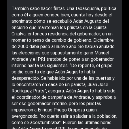
También sabe hacer fintas. Una tabasqueña, política
como él a quien conoce bien, cuenta hoy desde el
anonimato cómo se escabulló Adán Augusto del
encierro que mantenían los priistas en la Quinta
Grijalva, entonces residencia del gobernador, en un
momento tenso de cambio de gobierno. Diciembre
de 2000 daba paso al nuevo año. Se habían anulado
las elecciones que supuestamente ganó Manuel
Andrade y el PRI trataba de poner a un gobernador
interino hasta las siguientes. “De repente, el grupo
se dio cuenta de que Adán Augusto había
desaparecido. Se había ido por una de las puertas y
lo encontraron en casa de un panista, Juan José
Rodríguez Prats”, asegura. Adán Augusto había sido
el coordinador de campaña de Andrade, y aspiraba a
ser ese gobernador interino, pero los priistas
impusieron a Enrique Priego Oropeza quien,
avergonzado, “no quería salir a saludar a la población,
como se acostumbraba”. Fueron las últimas horas
de Adán Augusto en el PRI, la mejor escuela de