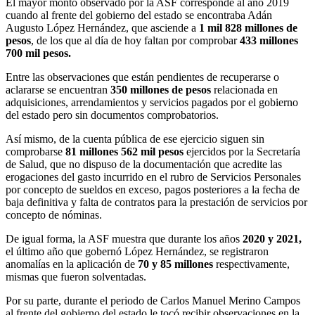
El mayor monto observado por la ASF corresponde al año 2019
cuando al frente del gobierno del estado se encontraba Adán
Augusto López Hernández, que asciende a
1 mil 828 millones de
pesos
, de los que al día de hoy faltan por comprobar
433 millones
700 mil pesos.
Entre las observaciones que están pendientes de recuperarse o
aclararse se encuentran
350 millones de pesos
relacionada en
adquisiciones, arrendamientos y servicios pagados por el gobierno
del estado pero sin documentos comprobatorios.
Así mismo, de la cuenta pública de ese ejercicio siguen sin
comprobarse
81 millones 562 mil pesos
ejercidos por la Secretaría
de Salud, que no dispuso de la documentación que acredite las
erogaciones del gasto incurrido en el rubro de Servicios Personales
por concepto de sueldos en exceso, pagos posteriores a la fecha de
baja definitiva y falta de contratos para la prestación de servicios por
concepto de nóminas.
De igual forma, la ASF muestra que durante los años
2020 y 2021,
el último año que gobernó López Hernández, se registraron
anomalías en la aplicación de
70 y 85 millones
respectivamente,
mismas que fueron solventadas.
Por su parte, durante el periodo de Carlos Manuel Merino Campos
al frente del gobierno del estado le tocó recibir observaciones en la