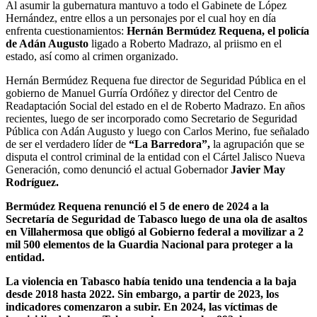
Al asumir la gubernatura mantuvo a todo el Gabinete de López
Hernández, entre ellos a un personajes por el cual hoy en día
enfrenta cuestionamientos:
Hernán Bermúdez Requena, el policía
de Adán Augusto
ligado a Roberto Madrazo, al priismo en el
estado, así como al crimen organizado.
Hernán Bermúdez Requena fue director de Seguridad Pública en el
gobierno de Manuel Gurría Ordóñez y director del Centro de
Readaptación Social del estado en el de Roberto Madrazo. En años
recientes, luego de ser incorporado como Secretario de Seguridad
Pública con Adán Augusto y luego con Carlos Merino, fue señalado
de ser el verdadero líder de
“La Barredora”,
la agrupación que se
disputa el control criminal de la entidad con el Cártel Jalisco Nueva
Generación, como denunció el actual Gobernador
Javier May
Rodríguez.
Bermúdez Requena renunció el 5 de enero de 2024 a la
Secretaría de Seguridad de Tabasco luego de una ola de asaltos
en Villahermosa que obligó al Gobierno federal a movilizar a 2
mil 500 elementos de la Guardia Nacional para proteger a la
entidad.
La violencia en Tabasco había tenido una tendencia a la baja
desde 2018 hasta 2022. Sin embargo, a partir de 2023, los
indicadores comenzaron a subir. En 2024, las víctimas de