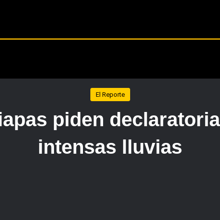
El Reporte
iapas piden declaratoria
intensas lluvias