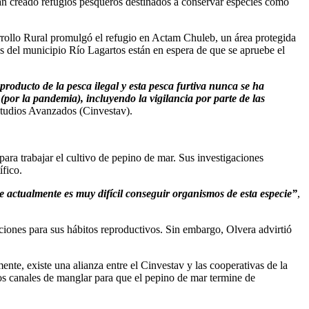
han creado refugios pesqueros destinados a conservar especies como
arrollo Rural promulgó el refugio en Actam Chuleb, un área protegida
as del municipio Río Lagartos están en espera de que se apruebe el
producto de la pesca ilegal y esta pesca furtiva nunca se ha
(por la pandemia), incluyendo la vigilancia por parte de las
studios Avanzados (Cinvestav).
para trabajar el cultivo de pepino de mar. Sus investigaciones
ífico.
ue actualmente es muy difícil conseguir organismos de esta especie”
,
iciones para sus hábitos reproductivos. Sin embargo, Olvera advirtió
mente, existe una alianza entre el Cinvestav y las cooperativas de la
los canales de manglar para que el pepino de mar termine de