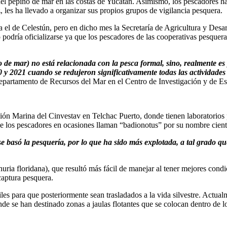
del pepino de mar en las costas de Yucatán. Asimismo, los pescadores 
 les ha llevado a organizar sus propios grupos de vigilancia pesquera.
a el de Celestún, pero en dicho mes la Secretaría de Agricultura y Des
 podría oficializarse ya que los pescadores de las cooperativas pesquer
 de mar) no está relacionada con la pesca formal, sino, realmente es 
0 y 2021 cuando se redujeron significativamente todas las actividades 
epartamento de Recursos del Mar en el Centro de Investigación y de E
ción Marina del Cinvestav en Telchac Puerto, donde tienen laboratorios 
ue los pescadores en ocasiones llaman “badionotus” por su nombre cient
se basó la pesquería, por lo que ha sido más explotada, a tal grado q
huria floridana), que resultó más fácil de manejar al tener mejores cond
captura pesquera.
iles para que posteriormente sean trasladados a la vida silvestre. Actual
de se han destinado zonas a jaulas flotantes que se colocan dentro de 