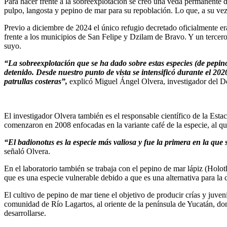
Para hacer frente a la sobreexplotación se creó una veda permanente 
pulpo, langosta y pepino de mar para su repoblación. Lo que, a su vez,
Previo a diciembre de 2024 el único refugio decretado oficialmente er
frente a los municipios de San Felipe y Dzilam de Bravo. Y un tercero
suyo.
“La sobreexplotación que se ha dado sobre estas especies (de pepino
detenido. Desde nuestro punto de vista se intensificó durante el 202
patrullas costeras”,
explicó Miguel Ángel Olvera, investigador del D
El investigador Olvera también es el responsable científico de la Esta
comenzaron en 2008 enfocadas en la variante café de la especie, al q
“El badionotus es la especie más valiosa y fue la primera en la que 
señaló Olvera.
En el laboratorio también se trabaja con el pepino de mar lápiz (Holot
que es una especie vulnerable debido a que es una alternativa para la 
El cultivo de pepino de mar tiene el objetivo de producir crías y juven
comunidad de Río Lagartos, al oriente de la península de Yucatán, don
desarrollarse.