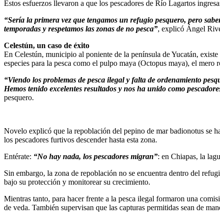
Estos esfuerzos llevaron a que los pescadores de Río Lagartos ingresa
“Sería la primera vez que tengamos un refugio pesquero, pero sabe
temporadas y respetamos las zonas de no pesca”
, explicó Ángel Riv
Celestún, un caso de éxito
En Celestún, municipio al poniente de la península de Yucatán, existe
especies para la pesca como el pulpo maya (Octopus maya), el mero r
“Viendo los problemas de pesca ilegal y falta de ordenamiento pes
Hemos tenido excelentes resultados y nos ha unido como pescadore
pesquero.
Novelo explicó que la repoblación del pepino de mar badionotus se ha
los pescadores furtivos descender hasta esta zona.
Entérate:
“No hay nada, los pescadores migran”
: en Chiapas, la lag
Sin embargo, la zona de repoblación no se encuentra dentro del refugi
bajo su protección y monitorear su crecimiento.
Mientras tanto, para hacer frente a la pesca ilegal formaron una comis
de veda. También supervisan que las capturas permitidas sean de manera 