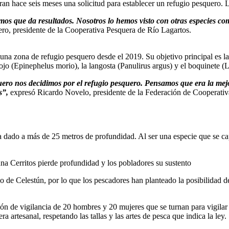
ran hace seis meses una solicitud para establecer un refugio pesquero. 
mos que da resultados. Nosotros lo hemos visto con otras especies c
ero, presidente de la Cooperativa Pesquera de Río Lagartos.
 una zona de refugio pesquero desde el 2019. Su objetivo principal es l
ojo (Epinephelus morio), la langosta (Panulirus argus) y el boquinete
quero nos decidimos por el refugio pesquero. Pensamos que era la m
s”,
expresó Ricardo Novelo, presidente de la Federación de Cooperativa
 dado a más de 25 metros de profundidad. Al ser una especie que se cap
una Cerritos pierde profundidad y los pobladores su sustento
o de Celestún, por lo que los pescadores han planteado la posibilidad de
ión de vigilancia de 20 hombres y 20 mujeres que se turnan para vigilar
artesanal, respetando las tallas y las artes de pesca que indica la ley.