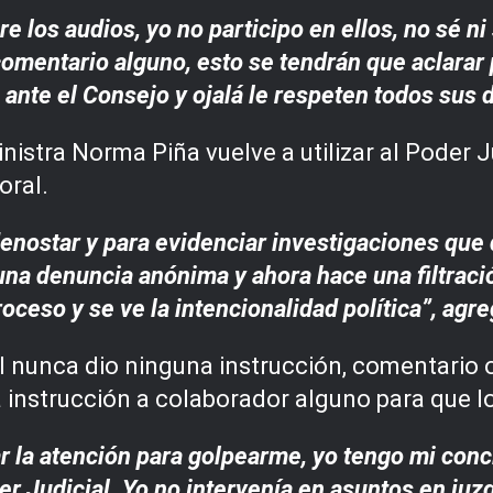
 los audios, yo no participo en ellos, no sé ni
comentario alguno, esto se tendrán que aclarar
o ante el Consejo y ojalá le respeten todos su
istra Norma Piña vuelve a utilizar al Poder 
oral.
denostar y para evidenciar investigaciones que 
una denuncia anónima y ahora hace una filtraci
oceso y se ve la intencionalidad política”, agre
 él nunca dio ninguna instrucción, comentario o
instrucción a colaborador alguno para que lo
ar la atención para golpearme, yo tengo mi conc
r Judicial. Yo no intervenía en asuntos en juz