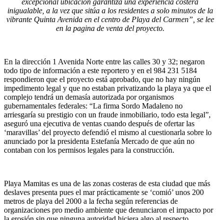
excepcional ubicación garantiza una experiencia costera
inigualable, a la vez que sitúa a los residentes a solo minutos de la
vibrante Quinta Avenida en el centro de Playa del Carmen”, se lee
en la pagina de venta del proyecto.
En la dirección 1 Avenida Norte entre las calles 30 y 32; negaron
todo tipo de información a este reportero y en el 984 231 5184
respondieron que el proyecto está aprobado, que no hay ningún
impedimento legal y que no estaban privatizando la playa ya que el
complejo tendrá un demasía autorizada por organismos
gubernamentales federales: “La firma Sordo Madaleno no
arriesgaría su prestigio con un fraude inmobiliario, todo esta legal”,
aseguró una ejecutiva de ventas cuando después de ofertar las
‘maravillas’ del proyecto defendió el mismo al cuestionarla sobre lo
anunciado por la presidenta Estefanía Mercado de que aún no
contaban con los permisos legales para la construcción.
Playa Mamitas es una de las zonas costeras de esta ciudad que más
deslaves presenta pues el mar prácticamente se ‘comió’ unos 200
metros de playa del 2000 a la fecha según referencias de
organizaciones pro medio ambiente que denunciaron el impacto por
la erosión sin que ninguna autoridad hiciera algo al respecto.