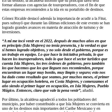
En tal sentido, la alcaldesa informó que su principal tarea será
formar alianzas con agencias de touroperadores, con el fin de que
estas empresas recomienden a la isla en su portafolio de destinos.
Gómez Ricalde destacó además la importancia de acudir a la Fitur,
pues subrayó que durante las últimas ediciones de este evento se han
logrado grandes avances en materia de atracción de turismo y de
inversiones.
“A mí me tocó venir en el 2022, después de muchos años en que
en principio (Isla Mujeres) no tenía presencia, y la verdad es que
sí hemos logrado objetivos, y no solo desde el gobierno, porque es
un trabajo en equipo. Lo que hace la iniciativa privada, lo que
hacen los touroperadores, todo lo que hace el sector turístico que
cuenta Isla Mujeres, los tres órdenes de gobierno, pero también
los que hacemos que los que lleguen nos recomienden, porque
encuentran un lugar muy bonito, muy limpio y seguro; esto nos
ha dado como resultado que seamos, por muchos meses, el primer
lugar en ocupación hotelera, en Costa Mujeres, y comenzamos el
año siendo el primer lugar en ocupación, en Isla Mujeres, Pueblo
Mágico. Entonces, claro que vale la pena venir”,
añadió.
Por último, la alcaldesa agradeció a todos los pobladores del
municipio, por haber constribuido a que Isla Mujeres se convierta en
uno de los destinos más importantes del Caribe Mexicano y en