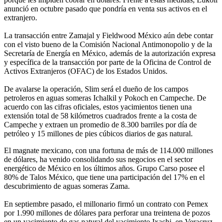
anunció en octubre pasado que pondría en venta sus activos en el
extranjero.
La transacción entre Zamajal y Fieldwood México aún debe contar
con el visto bueno de la Comisión Nacional Antimonopolio y de la
Secretaría de Energía en México, además de la autorización expresa
y específica de la transacción por parte de la Oficina de Control de
Activos Extranjeros (OFAC) de los Estados Unidos.
De avalarse la operación, Slim será el dueño de los campos
petroleros en aguas someras Ichalkil y Pokoch en Campeche. De
acuerdo con las cifras oficiales, estos yacimientos tienen una
extensión total de 58 kilómetros cuadrados frente a la costa de
Campeche y extraen un promedio de 8.300 barriles por día de
petróleo y 15 millones de pies cúbicos diarios de gas natural.
El magnate mexicano, con una fortuna de más de 114.000 millones
de dólares, ha venido consolidando sus negocios en el sector
energético de México en los últimos años. Grupo Carso posee el
80% de Talos México, que tiene una participación del 17% en el
descubrimiento de aguas someras Zama.
En septiembre pasado, el millonario firmó un contrato con Pemex
por 1.990 millones de dólares para perforar una treintena de pozos
en un yacimiento de gas natural del yacimiento Ixachi, en Veracruz.