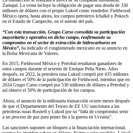
Zamajal. La venta incluye la obligación de pagar una deuda de 330
millones de dólares con el propio Lukoil como vendedor. Fieldwood
México opera, hasta ahora, los campos petroleros Ichalkil y Pokoch
en el Estado de Campeche, en el sureste del país.
“Con esta transacción, Grupo Carso consolida su participación
mayoritaria y operativa en dicho campo, reafirmando su
compromiso en el sector de extracción de hidrocarburos en
México”,
ha indicado el conglomerado mexicano en su anuncio en
la Bolsa Mexicana de Valores.
En 2015, Fieldwood México y Petrobal resultaron ganadores de
estos campos durante el sexenio de Enrique Peña Nieto. Años
después, en 2022, la petrolera rusa Lukoil compró por 435 millones
de dólares el 50% de la participación de Fieldwood, mientras que en
2024 Grupo Carso compró por 530 millones de dólares a Petrobal y
así obtuvo el 50% de participación de los campos.
Ahora, el anuncio de la millonaria transacción ocurre meses después
de que el Departamento del Tesoro de EE UU sancionara a las
petroleras rusas Rosneft y Lukoil por su “falta de compromiso serio
a un proceso de paz para poner fin a la guerra en Ucrania”.
Las sanciones suponen un bloqueo a la financiación internacional,
porque les impiden cobrar en dólares. Frente a estas medidas, Lukoil