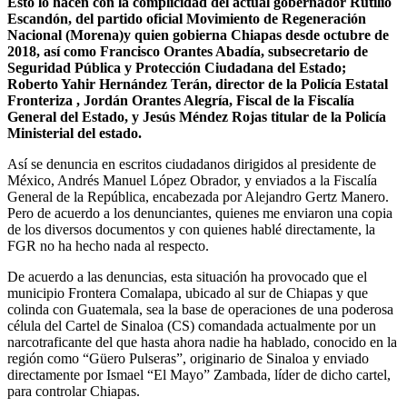
Esto lo hacen con la complicidad del actual gobernador Rutilio
Escandón, del partido oficial Movimiento de Regeneración
Nacional (Morena)y quien gobierna Chiapas desde octubre de
2018, así como Francisco Orantes Abadía, subsecretario de
Seguridad Pública y Protección Ciudadana del Estado;
Roberto Yahir Hernández Terán, director de la Policía Estatal
Fronteriza , Jordán Orantes Alegría, Fiscal de la Fiscalía
General del Estado, y Jesús Méndez Rojas titular de la Policía
Ministerial del estado.
Así se denuncia en escritos ciudadanos dirigidos al presidente de
México, Andrés Manuel López Obrador, y enviados a la Fiscalía
General de la República, encabezada por Alejandro Gertz Manero.
Pero de acuerdo a los denunciantes, quienes me enviaron una copia
de los diversos documentos y con quienes hablé directamente, la
FGR no ha hecho nada al respecto.
De acuerdo a las denuncias, esta situación ha provocado que el
municipio Frontera Comalapa, ubicado al sur de Chiapas y que
colinda con Guatemala, sea la base de operaciones de una poderosa
célula del Cartel de Sinaloa (CS) comandada actualmente por un
narcotraficante del que hasta ahora nadie ha hablado, conocido en la
región como “Güero Pulseras”, originario de Sinaloa y enviado
directamente por Ismael “El Mayo” Zambada, líder de dicho cartel,
para controlar Chiapas.