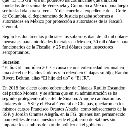
que “El Tío Gil” era un poderoso narcotraficante que traficaba
toneladas de cocaína de Venezuela y Colombia a México para luego
ser trasladada para su venta. Y de acuerdo al expediente de la Corte
de Columbia, el departamento de Justicia pagaba sobornos a
autoridades en México por protección a autoridades de la Fiscalía
General.
Según los documentos judiciales los sobornos iban de 50 mil dólares
mensuales para autoridades federales en México, 50 mil dólares para
funcionarios de la Fiscalía, y 25 mil dólares para inspectores
aeroportuarios.
Sucesión
“El tío Gil” murió en 2017 a causa de una enfermedad terminal en
una cárcel de Estados Unidos y lo relevó en Chiapas su hijo, Ramón
Rivera Beltrán, alias “El hijo del tío” o “El JR”.
En 2018 fue electo como gobernador de Chiapas Rutilio Escandón,
del partido Morena, y se afirma que en su administración se ha
seguido protegiendo al Cartel de Sinaloa. Aunque cambiaron los
titulares de la SSP y el Fiscal General de Chiapas, quedaron en los
mismos cargos Francisco Orantes Abadía, como subsecretario de la
SSP, y Jordán Orantes Alegría, en la FG, quienes han permanecido
inamovibles de esos puestos desde el gobierno de Sabines sin
importar los cambios de partido político en el gobierno.