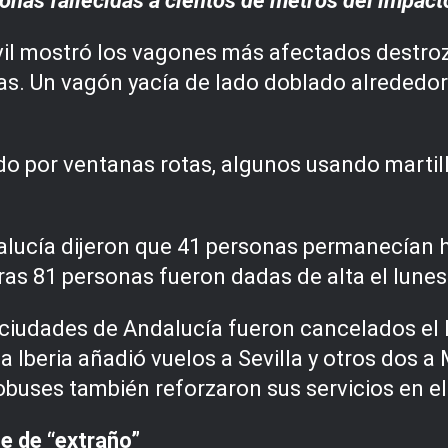
nas fallecidas a cientos de metros del impact
ivil mostró los vagones más afectados destro
ías. Un vagón yacía de lado doblado alrededor
do por ventanas rotas, algunos usando marti
lucía dijeron que 41 personas permanecían ho
as 81 personas fueron dadas de alta el lunes 
y ciudades de Andalucía fueron cancelados el
 Iberia añadió vuelos a Sevilla y otros dos a
uses también reforzaron sus servicios en el 
te de “extraño”