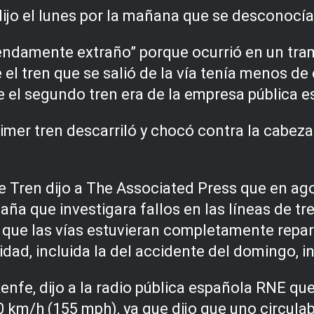
dijo el lunes por la mañana que se desconocía
endamente extraño” porque ocurrió en un tramo
l tren que se salió de la vía tenía menos de 
ue el segundo tren era de la empresa pública 
rimer tren descarriló y chocó contra la cabeza
 Tren dijo a The Associated Press que en ago
ña que investigara fallos en las líneas de tre
a que las vías estuvieran completamente rep
cidad, incluida la del accidente del domingo, in
Renfe, dijo a la radio pública española RNE q
0 km/h (155 mph), ya que dijo que uno circulab