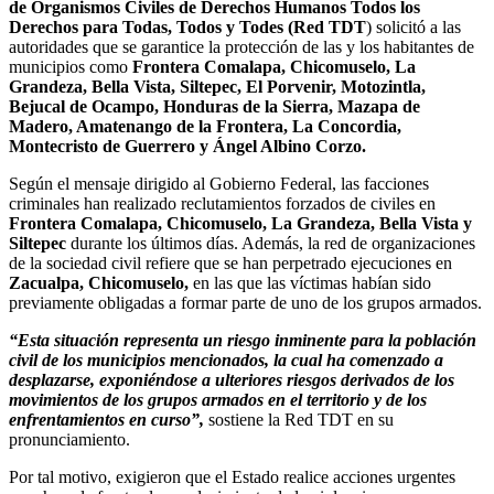
de Organismos Civiles de Derechos Humanos Todos los
Derechos para Todas, Todos y Todes (Red TDT
) solicitó a las
autoridades que se garantice la protección de las y los habitantes de
municipios como
Frontera Comalapa, Chicomuselo, La
Grandeza, Bella Vista, Siltepec, El Porvenir, Motozintla,
Bejucal de Ocampo, Honduras de la Sierra, Mazapa de
Madero, Amatenango de la Frontera, La Concordia,
Montecristo de Guerrero y Ángel Albino Corzo.
Según el mensaje dirigido al Gobierno Federal, las facciones
criminales han realizado reclutamientos forzados de civiles en
Frontera Comalapa, Chicomuselo, La Grandeza, Bella Vista y
Siltepec
durante los últimos días. Además, la red de organizaciones
de la sociedad civil refiere que se han perpetrado ejecuciones en
Zacualpa, Chicomuselo,
en las que las víctimas habían sido
previamente obligadas a formar parte de uno de los grupos armados.
“Esta situación representa un riesgo inminente para la población
civil de los municipios mencionados, la cual ha comenzado a
desplazarse, exponiéndose a ulteriores riesgos derivados de los
movimientos de los grupos armados en el territorio y de los
enfrentamientos en curso”,
sostiene la Red TDT en su
pronunciamiento.
Por tal motivo, exigieron que el Estado realice acciones urgentes