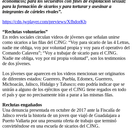
económicos; para los secuestros con fines de explotación sexual;
para la formación de sicarios y para torturar y asesinar a
integrantes de cárteles rivales”.
https://cdn.jwplayer.com/previews/XfhdorKb
“Reclutas voluntarios”
En redes sociales circulan videos de jóvenes que señalan unirse
como sicarios a las filas del CJNG: “Voy para sicario de las 4 Letras,
nadie me obliga, voy por voluntad propia y voy para el operativo del
Comando Calavera”; “Voy a trabajar de sicario para el CJNG.
Nadie me obliga, voy por mi propia voluntad”, son los testimonios
de dos jóvenes.
Los jóvenes que aparecen en los videos mencionan ser originarios
de diferentes estados: Guerrero, Puebla, Edomex, Guerrero,
Michoacán, Jalisco, Hidalgo y Tabasco; esto podría indicar que se
unirán a alguno de los ejércitos que el CJNG tiene regados en todo
el país y que no precisamente irán a parar a las mismas filas.
Reclutas engañados
Una denuncia presentada en octubre de 2017 ante la Fiscalía de
Jalisco revela la historia de un joven que viajó de Guadalajara a
Puerto Vallarta por una presunta oferta de trabajo que terminó
convirtiéndose en una escuela de sicarios del CJNG.