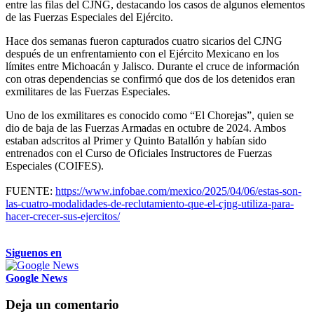
entre las filas del CJNG, destacando los casos de algunos elementos
de las Fuerzas Especiales del Ejército.
Hace dos semanas fueron capturados cuatro sicarios del CJNG
después de un enfrentamiento con el Ejército Mexicano en los
límites entre Michoacán y Jalisco. Durante el cruce de información
con otras dependencias se confirmó que dos de los detenidos eran
exmilitares de las Fuerzas Especiales.
Uno de los exmilitares es conocido como “El Chorejas”, quien se
dio de baja de las Fuerzas Armadas en octubre de 2024. Ambos
estaban adscritos al Primer y Quinto Batallón y habían sido
entrenados con el Curso de Oficiales Instructores de Fuerzas
Especiales (COIFES).
FUENTE:
https://www.infobae.com/mexico/2025/04/06/estas-son-
las-cuatro-modalidades-de-reclutamiento-que-el-cjng-utiliza-para-
hacer-crecer-sus-ejercitos/
Siguenos en
Google News
Deja un comentario