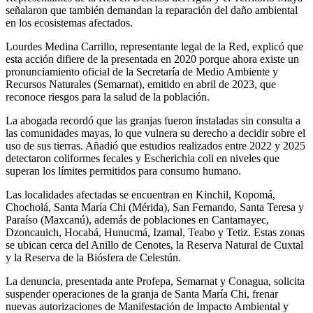
señalaron que también demandan la reparación del daño ambiental
en los ecosistemas afectados.
Lourdes Medina Carrillo, representante legal de la Red, explicó que
esta acción difiere de la presentada en 2020 porque ahora existe un
pronunciamiento oficial de la Secretaría de Medio Ambiente y
Recursos Naturales (Semarnat), emitido en abril de 2023, que
reconoce riesgos para la salud de la población.
La abogada recordó que las granjas fueron instaladas sin consulta a
las comunidades mayas, lo que vulnera su derecho a decidir sobre el
uso de sus tierras. Añadió que estudios realizados entre 2022 y 2025
detectaron coliformes fecales y Escherichia coli en niveles que
superan los límites permitidos para consumo humano.
Las localidades afectadas se encuentran en Kinchil, Kopomá,
Chocholá, Santa María Chi (Mérida), San Fernando, Santa Teresa y
Paraíso (Maxcanú), además de poblaciones en Cantamayec,
Dzoncauich, Hocabá, Hunucmá, Izamal, Teabo y Tetiz. Estas zonas
se ubican cerca del Anillo de Cenotes, la Reserva Natural de Cuxtal
y la Reserva de la Biósfera de Celestún.
La denuncia, presentada ante Profepa, Semarnat y Conagua, solicita
suspender operaciones de la granja de Santa María Chi, frenar
nuevas autorizaciones de Manifestación de Impacto Ambiental y