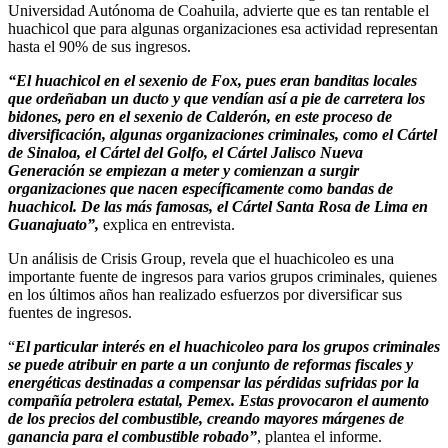
Universidad Autónoma de Coahuila, advierte que es tan rentable el
huachicol que para algunas organizaciones esa actividad representan
hasta el 90% de sus ingresos.
“El huachicol en el sexenio de Fox, pues eran banditas locales
que ordeñaban un ducto y que vendían así a pie de carretera los
bidones, pero en el sexenio de Calderón, en este proceso de
diversificación, algunas organizaciones criminales, como el Cártel
de Sinaloa, el Cártel del Golfo, el Cártel Jalisco Nueva
Generación se empiezan a meter y comienzan a surgir
organizaciones que nacen específicamente como bandas de
huachicol. De las más famosas, el Cártel Santa Rosa de Lima en
Guanajuato”,
explica en entrevista.
Un análisis de Crisis Group, revela que el huachicoleo es una
importante fuente de ingresos para varios grupos criminales, quienes
en los últimos años han realizado esfuerzos por diversificar sus
fuentes de ingresos.
“
El particular interés en el huachicoleo para los grupos criminales
se puede atribuir en parte a un conjunto de reformas fiscales y
energéticas destinadas a compensar las pérdidas sufridas por la
compañía petrolera estatal, Pemex. Estas provocaron el aumento
de los precios del combustible, creando mayores márgenes de
ganancia para el combustible robado”
, plantea el informe.