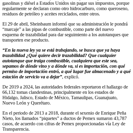
gasolinas y diésel a Estados Unidos sin pagar sus impuestos, porque
regularmente se declaran como otro hidrocarburo, como queroseno,
residuos de petróleo y aceites reciclados, entre otros.
El 29 de abril, Sheinbaum informó que su administración le pondrá
“marcaje” a las pipas de combustible, como parte del nuevo
esquema de trazabilidad para dar seguimiento a los autotanques que
transporten ese producto.
“En la nueva ley ya se está trabajando, se busca que ya haya
trazabilidad ¿Qué quiere decir trazabilidad? Que cualquier
autotanque que traiga combustible, cualquiera que este sea,
sepamos de dónde vino y a dónde va, si es importación, con qué
permiso de importación entró, a qué lugar fue almacenado y a qué
estación de servicio va a dejar”
, explicó.
De 2019 a 2024, las autoridades federales reportaron el hallazgo de
66,132 tomas clandestinas, principalmente en los estados de
Hidalgo, Jalisco, Estado de México, Tamaulipas, Guanajuato,
Nuevo León y Querétaro.
En el periodo de 2013 a 2018, durante el sexenio de Enrique Peña
Nieto, los llamados “piquetes” a ductos de Pemex sumaron 43,787
casos, de acuerdo con cifras de Pemex proporcionadas vía Ley de
Transparencia.