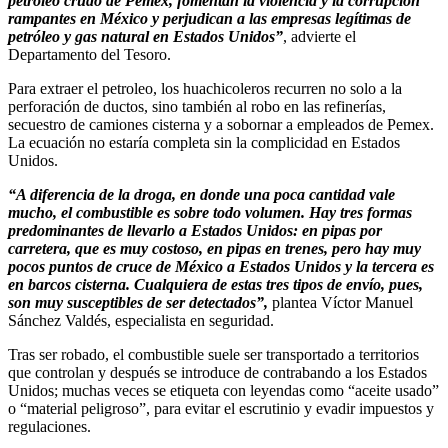
petróleo crudo de Pemex, fomentan la violencia y la corrupción
rampantes en México y perjudican a las empresas legítimas de
petróleo y gas natural en Estados Unidos”
, advierte el
Departamento del Tesoro.
Para extraer el petroleo, los huachicoleros recurren no solo a la
perforación de ductos, sino también al robo en las refinerías,
secuestro de camiones cisterna y a sobornar a empleados de Pemex.
La ecuación no estaría completa sin la complicidad en Estados
Unidos.
“A diferencia de la droga, en donde una poca cantidad vale
mucho, el combustible es sobre todo volumen. Hay tres formas
predominantes de llevarlo a Estados Unidos: en pipas por
carretera, que es muy costoso, en pipas en trenes, pero hay muy
pocos puntos de cruce de México a Estados Unidos y la tercera es
en barcos cisterna. Cualquiera de estas tres tipos de envío, pues,
son muy susceptibles de ser detectados”,
plantea Víctor Manuel
Sánchez Valdés, especialista en seguridad.
Tras ser robado, el combustible suele ser transportado a territorios
que controlan y después se introduce de contrabando a los Estados
Unidos; muchas veces se etiqueta con leyendas como “aceite usado”
o “material peligroso”, para evitar el escrutinio y evadir impuestos y
regulaciones.