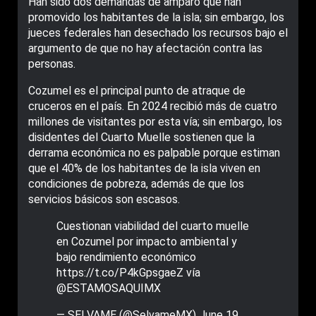
Han sido dos demandas de amparo que han
promovido los habitantes de la isla; sin embargo, los
jueces federales han desechado los recursos bajo el
argumento de que no hay afectación contra las
personas.
Cozumel es el principal punto de atraque de
cruceros en el país. En 2024 recibió más de cuatro
millones de visitantes por esta vía; sin embargo, los
disidentes del Cuarto Muelle sostienen que la
derrama económica no es palpable porque estiman
que el 40% de los habitantes de la isla viven en
condiciones de pobreza, además de que los
servicios básicos son escasos.
Cuestionan viabilidad del cuarto muelle
en Cozumel por impacto ambiental y
bajo rendimiento económico
https://t.co/P4kGpsgaeZ
vía
@ESTAMOSAQUIMX
— SELVAME (@SelvameMX)
June 19,