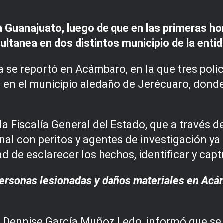
 a Guanajuato, luego de que en las primeras h
ltanea en dos distintos municipio de la entid
 se reportó en Acámbaro, en la que tres polic
ó en el municipio aledaño de Jerécuaro, dond
a Fiscalía General del Estado, que a través 
inal con peritos y agentes de investigación 
ad de esclarecer los hechos, identificar y capt
personas lesionadas y daños materiales en Acá
 Dennise García Muñoz Ledo, informó que se d