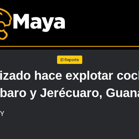
El Reporte
izado hace explotar co
aro y Jerécuaro, Guan