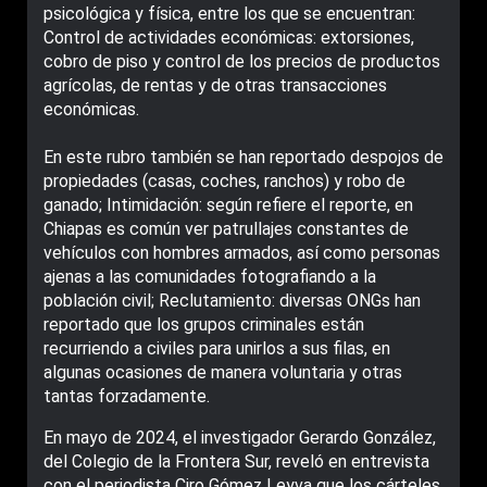
psicológica y física, entre los que se encuentran:
Control de actividades económicas: extorsiones,
cobro de piso y control de los precios de productos
agrícolas, de rentas y de otras transacciones
económicas.
En este rubro también se han reportado despojos de
propiedades (casas, coches, ranchos) y robo de
ganado; Intimidación: según refiere el reporte, en
Chiapas es común ver patrullajes constantes de
vehículos con hombres armados, así como personas
ajenas a las comunidades fotografiando a la
población civil; Reclutamiento: diversas ONGs han
reportado que los grupos criminales están
recurriendo a civiles para unirlos a sus filas, en
algunas ocasiones de manera voluntaria y otras
tantas forzadamente.
En mayo de 2024, el investigador Gerardo González,
del Colegio de la Frontera Sur, reveló en entrevista
con el periodista Ciro Gómez Leyva que los cárteles