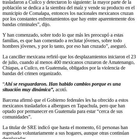
trasladaron a Cuilco y detectaron lo siguiente: la mayor parte de la
población se dedica a la siembra del maíz y vende su producto en el
municipio de Comalapa, entonces los nacionales mexicanos cruzan
por los constantes enfrentamientos que hay entre aparentemente dos
bandas criminales”, dijo.
Y han comenzado, sobre todo lo que más les preocupó a estas
familias, es que han comentado a reclutar jóvenes, sobre todo
hombres jóvenes, y por lo tanto, por eso han cruzado”, aseguró.
La canciller mexicana refirió que los desplazamientos iniciaron el 23
de julio, cuando al menos 400 mexicanos cruzaron de Amatenango,
Chiapas, a Cuilco, en Guatemala, obligados por la violencia de
bandas del crimen organizado.
“
Ahí se resguardaron. Han habido cambios porque es una
situación muy dinámica”,
acotó.
Barcena afirmó que el Gobierno federales les ha ofrecido a estos
mexicanos trasladarlos a albergues en Tapachula, pero que han
optado por permanecer en Guatemala para estar “cerca de sus
comunidades”.
La titular de SRE indicó que hasta el momento, 61 personas han
regresado voluntariamente a sus hogares, aunque otras continúan
desplazadas.