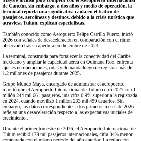
Maya e incluso para competir con el Aeropuerto Internacional
de Cancún, sin embargo, a dos años y medio de operación, la
terminal reporta una significativa caída en el tráfico de
pasajeros, aerolíneas y destinos, debido a la crisis turística que
atraviesa Tulum, explican especialistas.
También conocido como Aeropuerto Felipe Carrillo Puerto, inició
2026 con señales de desaceleración en comparación con el ritmo
observado tras su apertura en diciembre de 2023.
La terminal, construida para fortalecer la conectividad del Caribe
mexicano y ampliar la capacidad aérea en Quintana Roo, enfrenta
ajustes en operaciones, rutas y demanda luego de registrar más de
1.2 millones de pasajeros durante 2025.
Grupo Mundo Maya, encargado de administrar el aeropuerto,
reportó que el Aeropuerto Internacional de Tulum cerró 2025 con 1
millón 244 mil 661 pasajeros, una cifra 0.9% superior a la registrada
en 2024, cuando movilizó 1 millón 233 mil 459 usuarios. Sin
embargo, los datos correspondientes a los primeros meses de 2026
reflejan una desaceleración respecto a las expectativas iniciales de
crecimiento..
Durante el primer trimestre de 2026, el Aeropuerto Internacional de
Tulum recibió 178 mil pasajeros internacionales, cifra 34% menor
comparada con el mismo periodo del año anterior. La reducción