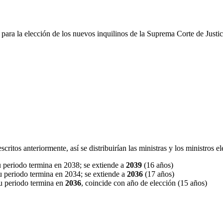
para la elección de los nuevos inquilinos de la Suprema Corte de Justicia
critos anteriormente, así se distribuirían las ministras y los ministros e
u periodo termina en 2038; se extiende a
2039
(16 años)
u periodo termina en 2034; se extiende a
2036
(17 años)
Su periodo termina en
2036
, coincide con año de elección (15 años)