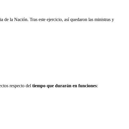
 de la Nación. Tras este ejercicio, así quedaron las ministras y
lectos respecto del
tiempo que durarán en funciones
: