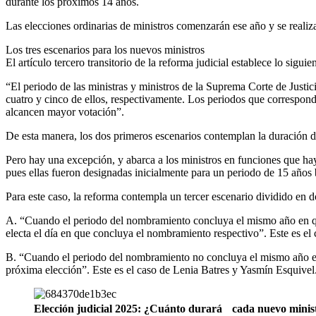
durante los próximos 14 años.
Las elecciones ordinarias de ministros comenzarán ese año y se realiza
Los tres escenarios para los nuevos ministros
El artículo tercero transitorio de la reforma judicial establece lo siguien
“El periodo de las ministras y ministros de la Suprema Corte de Justi
cuatro y cinco de ellos, respectivamente. Los periodos que correspo
alcancen mayor votación”.
De esta manera, los dos primeros escenarios contemplan la duración d
Pero hay una excepción, y abarca a los ministros en funciones que haya
pues ellas fueron designadas inicialmente para un periodo de 15 años 
Para este caso, la reforma contempla un tercer escenario dividido en d
A. “Cuando el periodo del nombramiento concluya el mismo año en que s
electa el día en que concluya el nombramiento respectivo”. Este es el 
B. “Cuando el periodo del nombramiento no concluya el mismo año en q
próxima elección”. Este es el caso de Lenia Batres y Yasmín Esquivel
Elección judicial 2025: ¿Cuánto durará cada nuevo m