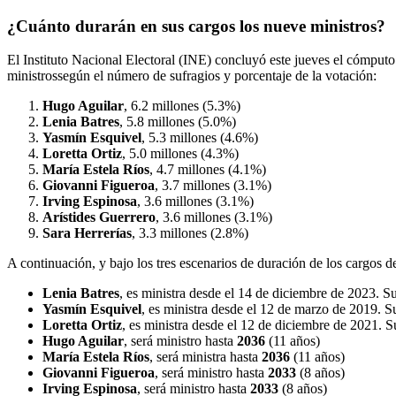
¿Cuánto durarán en sus cargos los nueve ministros?
El Instituto Nacional Electoral (INE) concluyó este jueves el cómputo 
ministrossegún el número de sufragios y porcentaje de la votación:
Hugo Aguilar
, 6.2 millones (5.3%)
Lenia Batres
, 5.8 millones (5.0%)
Yasmín Esquivel
, 5.3 millones (4.6%)
Loretta Ortiz
, 5.0 millones (4.3%)
María Estela Ríos
, 4.7 millones (4.1%)
Giovanni Figueroa
, 3.7 millones (3.1%)
Irving Espinosa
, 3.6 millones (3.1%)
Arístides Guerrero
, 3.6 millones (3.1%)
Sara Herrerías
, 3.3 millones (2.8%)
A continuación, y bajo los tres escenarios de duración de los cargos des
Lenia Batres
, es ministra desde el 14 de diciembre de 2023. S
Yasmín Esquivel
, es ministra desde el 12 de marzo de 2019. S
Loretta Ortiz
, es ministra desde el 12 de diciembre de 2021. 
Hugo Aguilar
, será ministro hasta
2036
(11 años)
María Estela Ríos
, será ministra hasta
2036
(11 años)
Giovanni Figueroa
, será ministro hasta
2033
(8 años)
Irving Espinosa
, será ministro hasta
2033
(8 años)