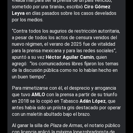
«Nada mal para ser la prensa de un país vencido,
sometido por una tiranía», escribió
Ciro Gómez
Leyva
en días pasados sobre los casos develados
por los medios.
“Contra todos los augurios de restricción autoritaria,
a pesar de todos los actos de censura venidos del
nuevo régimen, el verano de 2025 fue de vitalidad
para la prensa mexicana y para las redes sociales”,
apuntó a su vez
Héctor Aguilar Camín
, quien
agregó: “los comunicadores libres fijaron los temas
de la discusión pública como no lo habían hecho en
un buen tiempo”.
Para mimetizarse con él, el desprecio y arrogancia
que tuvo
AMLO
con la prensa a partir de su triunfo
en 2018 se lo copió en Tabasco
Adán López
, que
antes había sido un priísta gris destacado por operar
con un maletín abultado bajo el brazo.
Al ganar la silla de
Plaza de Armas
, el notario público
con licencia aplicó la máxima lopezobradorista de