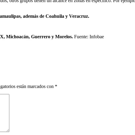
dos, otros grupos tienen un alcance en zonas en específico. Por ejempl
Tamaulipas, además de Coahuila y Veracruz.
DMX, Michoacán, Guerrero y Morelos.
Fuente: Infobae
gatorios están marcados con
*