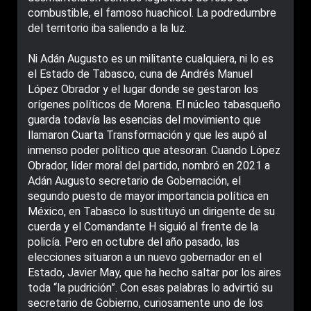
combustible, el famoso huachicol. La podredumbre
del territorio iba saliendo a la luz.
Ni Adán Augusto es un militante cualquiera, ni lo es
el Estado de Tabasco, cuna de Andrés Manuel
López Obrador y el lugar donde se gestaron los
orígenes políticos de Morena. El núcleo tabasqueño
guarda todavía las esencias del movimiento que
llamaron Cuarta Transformación y que les aupó al
inmenso poder político que atesoran. Cuando López
Obrador, líder moral del partido, nombró en 2021 a
Adán Augusto secretario de Gobernación, el
segundo puesto de mayor importancia política en
México, en Tabasco lo sustituyó un dirigente de su
cuerda y el Comandante H siguió al frente de la
policía. Pero en octubre del año pasado, las
elecciones situaron a un nuevo gobernador en el
Estado, Javier May, que ha hecho saltar por los aires
toda “la pudrición”. Con esas palabras lo advirtió su
secretario de Gobierno, curiosamente uno de los