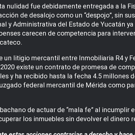
ta nulidad fue debidamente entregada a la Fis
la acción de desalojo como un “despojo”, sin s
nal y Administrativa del Estado de Yucatán y
oenses carecen de competencia para interveni
ucateco.
e un litigio mercantil entre Inmobiliaria R4 
 2020 existe un contrato de promesa de com
es y ha recibido hasta la fecha 4.5 millones 
 juzgado federal mercantil de Mérida como par
achano de actuar de “mala fe” al incumplir el
cuperar los inmuebles sin devolver el dinero r
te estas acciones contrarias a derecho y hace 