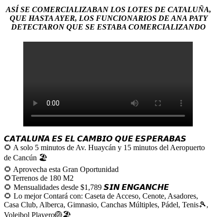
ASÍ SE COMERCIALIZABAN LOS LOTES DE CATALUÑA,
QUE HASTA AYER, LOS FUNCIONARIOS DE ANA PATY
DETECTARON QUE SE ESTABA COMERCIALIZANDO
𝘾𝘼𝙏𝘼𝙇𝙐𝙉̃𝘼 𝙀𝙎 𝙀𝙇 𝘾𝘼𝙈𝘽𝙄𝙊 𝙌𝙐𝙀 𝙀𝙎𝙋𝙀𝙍𝘼𝘽𝘼𝙎
🌻 A solo 5 minutos de Av. Huaycán y 15 minutos del Aeropuerto
de Cancún 🏖
🌻 Aprovecha esta Gran Oportunidad
🌻Terrenos de 180 M2
🌻 Mensualidades desde $1,789 𝙎𝙄𝙉 𝙀𝙉𝙂𝘼𝙉𝘾𝙃𝙀
🌻 Lo mejor Contará con: Caseta de Acceso, Cenote, Asadores,
Casa Club, Alberca, Gimnasio, Canchas Múltiples, Pádel, Tenis🎾,
Voleibol Playero🏐🏖️