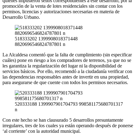
quienes impusieron sellos correspondientes a este desarrollo, por la
promoción de la venta de lotes residenciales sin contar con los
permisos, licencias y autorizaciones necesarias en materia de
Desarrollo Urbano.
518333202 1399908018371448
8820696546824787801 n
La Alcaldesa comentó que la falta de cumplimiento (sin especificar
cuáles) pone en riesgo a los compradores de terrenos, ya que no se
les garantiza la regularización del lugar ni la disponibilidad de
servicios básicos. Por ello, recomendó a la ciudadanía verificar con
las dependencias responsables antes de invertir en una propiedad,
para asegurarse de que cuente con todos los permisos necesarios.
520333188 1399907901704793 998581175680701317
n
Con este hecho se han clausurado 5 desarrollos presuntamente
irregulares, tres de los cuales ya están operando después de ponerse
‘al corriente’ con la autoridad municipal.