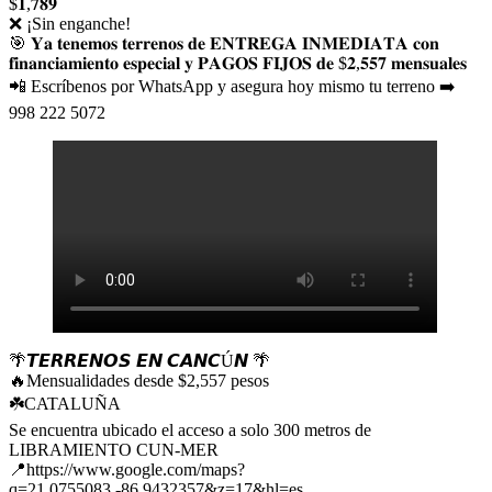
$𝟏,𝟕𝟖𝟗
❌ ¡Sin enganche!
🎯 𝐘𝐚 𝐭𝐞𝐧𝐞𝐦𝐨𝐬 𝐭𝐞𝐫𝐫𝐞𝐧𝐨𝐬 𝐝𝐞 𝐄𝐍𝐓𝐑𝐄𝐆𝐀 𝐈𝐍𝐌𝐄𝐃𝐈𝐀𝐓𝐀 𝐜𝐨𝐧
𝐟𝐢𝐧𝐚𝐧𝐜𝐢𝐚𝐦𝐢𝐞𝐧𝐭𝐨 𝐞𝐬𝐩𝐞𝐜𝐢𝐚𝐥 𝐲 𝐏𝐀𝐆𝐎𝐒 𝐅𝐈𝐉𝐎𝐒 𝐝𝐞 $𝟐,𝟓𝟓𝟕 𝐦𝐞𝐧𝐬𝐮𝐚𝐥𝐞𝐬
📲 Escríbenos por WhatsApp y asegura hoy mismo tu terreno ➡️
998 222 5072
🌴𝙏𝙀𝙍𝙍𝙀𝙉𝙊𝙎 𝙀𝙉 𝘾𝘼𝙉𝘾Ú𝙉 🌴
🔥Mensualidades desde $2,557 pesos
☘️CATALUÑA
Se encuentra ubicado el acceso a solo 300 metros de
LIBRAMIENTO CUN-MER
📍https://www.google.com/maps?
q=21.0755083,-86.9432357&z=17&hl=es