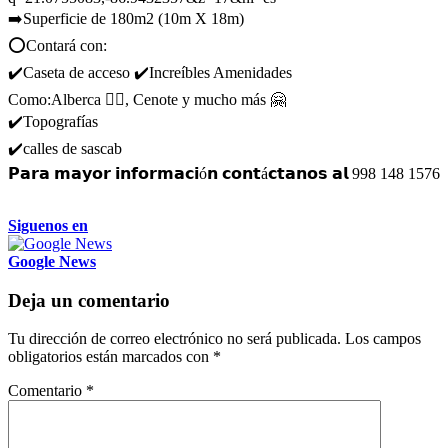
➡️Superficie de 180m2 (10m X 18m)
⭕️Contará con:
✔️Caseta de acceso ✔️Increíbles Amenidades
Como:Alberca 🏊‍♀️, Cenote y mucho más 🤗
✔️Topografías
✔️calles de sascab
𝗣𝗮𝗿𝗮 𝗺𝗮𝘆𝗼𝗿 𝗶𝗻𝗳𝗼𝗿𝗺𝗮𝗰𝗶ó𝗻 𝗰𝗼𝗻𝘁á𝗰𝘁𝗮𝗻𝗼𝘀 𝗮𝗹 998 148 1576
Siguenos en
Google News
Deja un comentario
Tu dirección de correo electrónico no será publicada.
Los campos
obligatorios están marcados con
*
Comentario
*