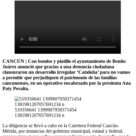
CANCÚN | Con bombo y platillo el ayuntamiento de Benito
Juárez anunció que gracias a una denuncia ciudadana
clausuraron un desarrollo irregular ‘Cataluña’ para no vamos
a permitir que perjudiquen el patrimonio de las familias
cancunenses, en un operativo encabezado por la presienta Ana
Paty Peralta.
519356641 1399907958371454
1381981207057691234 n
La diligencia se llevó a cabo en la Carretera Federal Cancún-
Mérida, por instancias del gobierno municipal, estatal y federal,