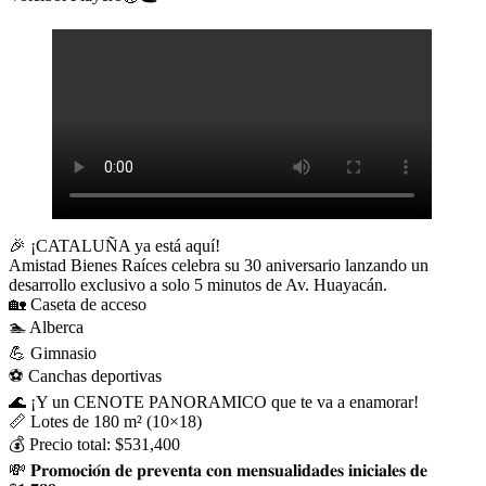
🎉 ¡CATALUÑA ya está aquí!
Amistad Bienes Raíces celebra su 30 aniversario lanzando un
desarrollo exclusivo a solo 5 minutos de Av. Huayacán.
🏡 Caseta de acceso
🏊 Alberca
💪 Gimnasio
⚽ Canchas deportivas
🌊 ¡Y un CENOTE PANORAMICO que te va a enamorar!
📏 Lotes de 180 m² (10×18)
💰 Precio total: $531,400
💸 𝐏𝐫𝐨𝐦𝐨𝐜𝐢𝐨́𝐧 𝐝𝐞 𝐩𝐫𝐞𝐯𝐞𝐧𝐭𝐚 𝐜𝐨𝐧 𝐦𝐞𝐧𝐬𝐮𝐚𝐥𝐢𝐝𝐚𝐝𝐞𝐬 𝐢𝐧𝐢𝐜𝐢𝐚𝐥𝐞𝐬 𝐝𝐞