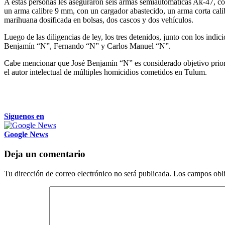
A estas personas les aseguraron seis armas semiautomáticas Ak-47, c
un arma calibre 9 mm, con un cargador abastecido, un arma corta calib
marihuana dosificada en bolsas, dos cascos y dos vehículos.
Luego de las diligencias de ley, los tres detenidos, junto con los indic
Benjamín “N”, Fernando “N” y Carlos Manuel “N”.
Cabe mencionar que José Benjamín “N” es considerado objetivo priorita
el autor intelectual de múltiples homicidios cometidos en Tulum.
Siguenos en
Google News
Deja un comentario
Tu dirección de correo electrónico no será publicada.
Los campos obli