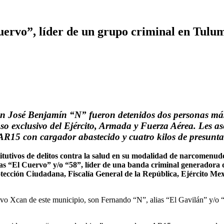
uervo”, líder de un grupo criminal en Tulu
n José Benjamín “N” fueron detenidos dos personas más, 
o exclusivo del Ejército, Armada y Fuerza Aérea. Les a
AR15 con cargador abastecido y cuatro kilos de presunt
utivos de delitos contra la salud en su modalidad de narcomenude
ias “El Cuervo” y/o “58”, líder de una banda criminal generadora 
rotección Ciudadana, Fiscalía General de la República, Ejército Me
evo Xcan de este municipio, son Fernando “N”, alias “El Gavilán” y/o 