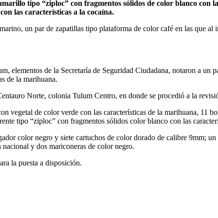
r amarillo tipo “ziploc” con fragmentos sólidos de color blanco con las
on las características a la cocaína.
arino, un par de zapatillas tipo plataforma de color café en las que al 
um, elementos de la Secretaría de Seguridad Ciudadana, notaron a un pa
cas de la marihuana.
entauro Norte, colonia Tulum Centro, en donde se procedió a la revisi
con vegetal de color verde con las características de la marihuana, 11 bo
parente tipo “ziploc” con fragmentos sólidos color blanco con las caracterí
ador color negro y siete cartuchos de color dorado de calibre 9mm; un t
 nacional y dos mariconeras de color negro.
ara la puesta a disposición.