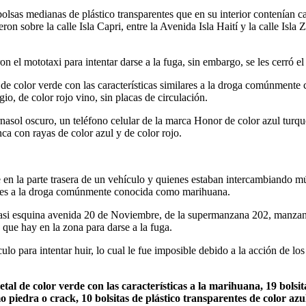
as medianas de plástico transparentes que en su interior contenían cada
 sobre la calle Isla Capri, entre la Avenida Isla Haití y la calle Isla
on el mototaxi para intentar darse a la fuga, sin embargo, se les cerró el
l de color verde con las características similares a la droga comúnment
io, de color rojo vino, sin placas de circulación.
asol oscuro, un teléfono celular de la marca Honor de color azul turqu
ca con rayas de color azul y de color rojo.
n la parte trasera de un vehículo y quienes estaban intercambiando múlti
ilares a la droga comúnmente conocida como marihuana.
 casi esquina avenida 20 de Noviembre, de la supermanzana 202, manzana
 que hay en la zona para darse a la fuga.
o para intentar huir, lo cual le fue imposible debido a la acción de los 
etal de color verde con las características a la marihuana, 19 bolsit
 piedra o crack, 10 bolsitas de plástico transparentes de color azul