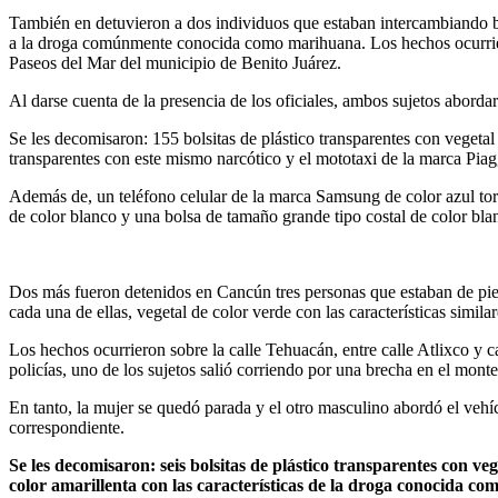
También en detuvieron a dos individuos que estaban intercambiando bols
a la droga comúnmente conocida como marihuana. Los hechos ocurrieron
Paseos del Mar del municipio de Benito Juárez.
Al darse cuenta de la presencia de los oficiales, ambos sujetos abordar
Se les decomisaron: 155 bolsitas de plástico transparentes con vegeta
transparentes con este mismo narcótico y el mototaxi de la marca Piagg
Además de, un teléfono celular de la marca Samsung de color azul torn
de color blanco y una bolsa de tamaño grande tipo costal de color blan
Dos más fueron detenidos en Cancún tres personas que estaban de pie e
cada una de ellas, vegetal de color verde con las características sim
Los hechos ocurrieron sobre la calle Tehuacán, entre calle Atlixco y
policías, uno de los sujetos salió corriendo por una brecha en el monte
En tanto, la mujer se quedó parada y el otro masculino abordó el vehícul
correspondiente.
Se les decomisaron: seis bolsitas de plástico transparentes con veg
color amarillenta con las características de la droga conocida como