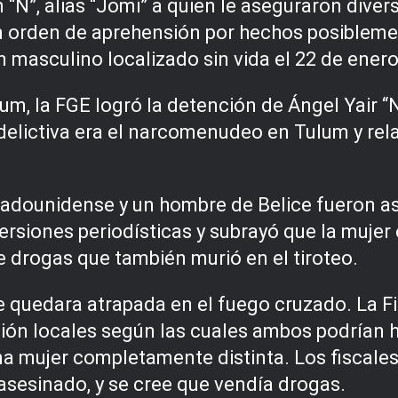
n “N”, alias “Jomi” a quien le aseguraron dive
 orden de aprehensión por hechos posiblement
 masculino localizado sin vida el 22 de enero 
lum, la FGE logró la detención de Ángel Yair “N
 delictiva era el narcomenudeo en Tulum y rel
tadounidense y un hombre de Belice fueron as
 versiones periodísticas y subrayó que la muje
e drogas que también murió en el tiroteo.
e quedara atrapada en el fuego cruzado. La F
n locales según las cuales ambos podrían ha
a mujer completamente distinta. Los fiscales
 asesinado, y se cree que vendía drogas.