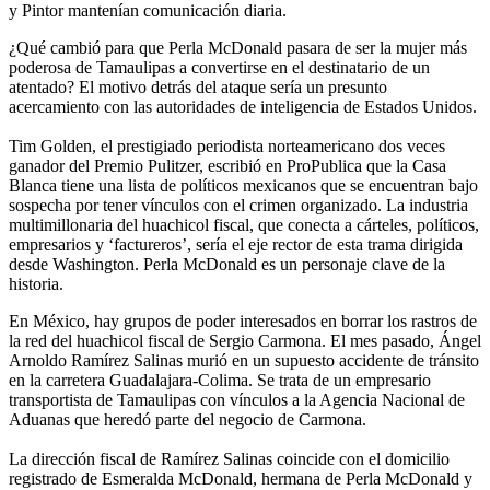
y Pintor mantenían comunicación diaria.
¿Qué cambió para que Perla McDonald pasara de ser la mujer más
poderosa de Tamaulipas a convertirse en el destinatario de un
atentado? El motivo detrás del ataque sería un presunto
acercamiento con las autoridades de inteligencia de Estados Unidos.
Tim Golden, el prestigiado periodista norteamericano dos veces
ganador del Premio Pulitzer, escribió en ProPublica que la Casa
Blanca tiene una lista de políticos mexicanos que se encuentran bajo
sospecha por tener vínculos con el crimen organizado. La industria
multimillonaria del huachicol fiscal, que conecta a cárteles, políticos,
empresarios y ‘factureros’, sería el eje rector de esta trama dirigida
desde Washington. Perla McDonald es un personaje clave de la
historia.
En México, hay grupos de poder interesados en borrar los rastros de
la red del huachicol fiscal de Sergio Carmona. El mes pasado, Ángel
Arnoldo Ramírez Salinas murió en un supuesto accidente de tránsito
en la carretera Guadalajara-Colima. Se trata de un empresario
transportista de Tamaulipas con vínculos a la Agencia Nacional de
Aduanas que heredó parte del negocio de Carmona.
La dirección fiscal de Ramírez Salinas coincide con el domicilio
registrado de Esmeralda McDonald, hermana de Perla McDonald y