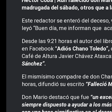
Héctor Cobá | Aun fallecido don Mar
madrugada del sábado, otros que a l
Este redactor se enteró del deceso, 
leyó “Buen día, me informan que aca
Desde las 9:21 horas el autor del lib
en Facebook
“Adiós Chano Toledo”,
Café de Altura Javier Chávez Ataxca
Sánchez”.
El mismísimo compadre de don Chano
horas, difundió su escrito
“Falleció 
Don Mario destacó que fue
“un exce
siempre dispuesto a ayudar a los más