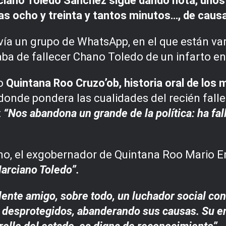
ciano Toledo Sánchez sigue dando nota, unos e
as ocho y treinta y tantos minutos…, de causa
vía un grupo de WhatsApp, en el que están vari
ba de fallecer Chano Toledo de un infarto en
ro
Quintana Roo Cruzo’ob, historia oral de los
donde pondera las cualidades del recién fall
:
“Nos abandona un grande de la política: ha fa
, el exgobernador de Quintana Roo Mario Ern
Marciano Toledo”.
lente amigo, sobre todo, un luchador social con
 desprotegidos, abanderando sus causas. Su en