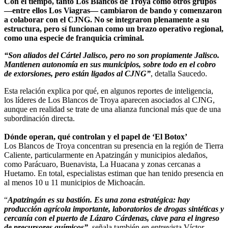
Con el tiempo, tanto Los Blancos de Troya como otros grupos
—entre ellos Los Viagras— cambiaron de bando y comenzaron
a colaborar con el CJNG. No se integraron plenamente a su
estructura, pero sí funcionan como un brazo operativo regional,
como una especie de franquicia criminal.
“Son aliados del Cártel Jalisco, pero no son propiamente Jalisco.
Mantienen autonomía en sus municipios, sobre todo en el cobro
de extorsiones, pero están ligados al CJNG”
, detalla Saucedo.
Esta relación explica por qué, en algunos reportes de inteligencia,
los líderes de Los Blancos de Troya aparecen asociados al CJNG,
aunque en realidad se trate de una alianza funcional más que de una
subordinación directa.
Dónde operan, qué controlan y el papel de ‘El Botox’
Los Blancos de Troya concentran su presencia en la región de Tierra
Caliente, particularmente en Apatzingán y municipios aledaños,
como Parácuaro, Buenavista, La Huacana y zonas cercanas a
Huetamo. En total, especialistas estiman que han tenido presencia en
al menos 10 u 11 municipios de Michoacán.
“
Apatzingán es su bastión. Es una zona estratégica: hay
producción agrícola importante, laboratorios de drogas sintéticas y
cercanía con el puerto de Lázaro Cárdenas, clave para el ingreso
de precursores químicos”,
señala también en entrevista Víctor