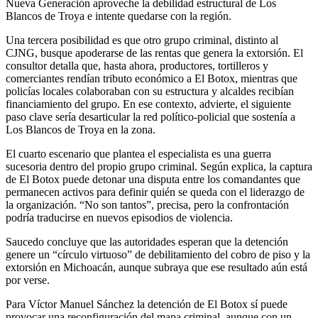
Nueva Generación aproveche la debilidad estructural de Los
Blancos de Troya e intente quedarse con la región.
Una tercera posibilidad es que otro grupo criminal, distinto al
CJNG, busque apoderarse de las rentas que genera la extorsión. El
consultor detalla que, hasta ahora, productores, tortilleros y
comerciantes rendían tributo económico a El Botox, mientras que
policías locales colaboraban con su estructura y alcaldes recibían
financiamiento del grupo. En ese contexto, advierte, el siguiente
paso clave sería desarticular la red político-policial que sostenía a
Los Blancos de Troya en la zona.
El cuarto escenario que plantea el especialista es una guerra
sucesoria dentro del propio grupo criminal. Según explica, la captura
de El Botox puede detonar una disputa entre los comandantes que
permanecen activos para definir quién se queda con el liderazgo de
la organización. “No son tantos”, precisa, pero la confrontación
podría traducirse en nuevos episodios de violencia.
Saucedo concluye que las autoridades esperan que la detención
genere un “círculo virtuoso” de debilitamiento del cobro de piso y la
extorsión en Michoacán, aunque subraya que ese resultado aún está
por verse.
Para Víctor Manuel Sánchez la detención de El Botox sí puede
provocar una reconfiguración del mapa criminal, aunque con un