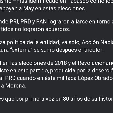
nismo –más identificado en Tabasco como lo
 apoyan a May en estas elecciones.
nde PRI, PRD y PAN lograron aliarse en torno 
rtidos no lograron acuerdos.
a política de la entidad, va solo; Acción Nacio
ra “externa” se sumó después el tricolor.
al en las elecciones de 2018 y el Revolucionar
ste en este partido, producida por la deserci
al PRD cuando en éste militaba López Obrador
e a Morena.
 es que por primera vez en 80 años de su histo