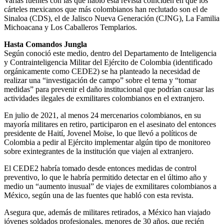
Varias fuentes con las que habló esta revista coinciden en que los
cárteles mexicanos que más colombianos han reclutado son el de
Sinaloa (CDS), el de Jalisco Nueva Generación (CJNG), La Familia
Michoacana y Los Caballeros Templarios.
Hasta Comandos Jungla
Según conoció este medio, dentro del Departamento de Inteligencia
y Contrainteligencia Militar del Ejército de Colombia (identificado
orgánicamente como CEDE2) se ha planteado la necesidad de
realizar una “investigación de campo” sobre el tema y “tomar
medidas” para prevenir el daño institucional que podrían causar las
actividades ilegales de exmilitares colombianos en el extranjero.
En julio de 2021, al menos 24 mercenarios colombianos, en su
mayoría militares en retiro, participaron en el asesinato del entonces
presidente de Haití, Jovenel Moïse, lo que llevó a políticos de
Colombia a pedir al Ejército implementar algún tipo de monitoreo
sobre exintegrantes de la institución que viajen al extranjero.
El CEDE2 habría tomado desde entonces medidas de control
preventivo, lo que le habría permitido detectar en el último año y
medio un “aumento inusual” de viajes de exmilitares colombianos a
México, según una de las fuentes que habló con esta revista.
Asegura que, además de militares retirados, a México han viajado
jóvenes soldados profesionales, menores de 30 años, que recién