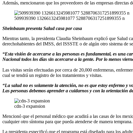
Además, mencionaron que los proveedores de las empresas directas de
509939390 1326613245981077 5288706317251899355 n
Sheinbaum presenta Salud casa por casa
Mientras tanto, la presidenta Claudia Sheinbaum explicó que Salud casa
derechohabientes del IMSS, del ISSSTE o de algún otro sistema de se
“Esta visión de acercarse a las personas es fundamental, es una cara
Nacional todos los días sin acercarse a la gente. Por lo menos vier
Las visitas serán efectuadas por cerca de 20,000 enfermeras, enfermeros
cual se tendrá un registro de los tratamientos y visitas.
“La salud no es solamente la atención, no es que estoy enfermo y voy a
Las personas debemos aprender a cuidarnos y con la orientación d
cdn-3 expansion
Mencionó que el personal médico que acudirá a las casas de los mexican
cualquier otro síntoma para que pueda atenderse de manera temprana.
La presidenta especificó que el programa está diseñado para los adult