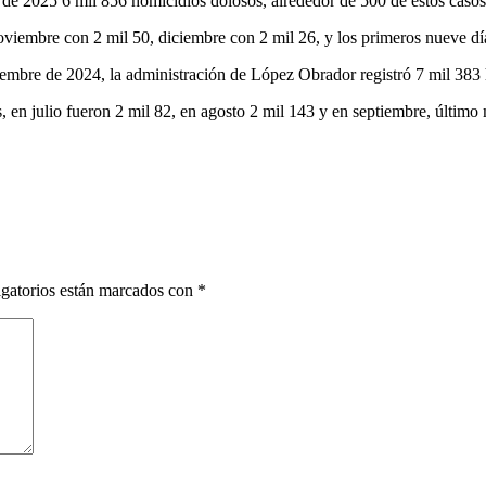
o de 2025 6 mil 856 homicidios dolosos, alrededor de 500 de estos casos 
viembre con 2 mil 50, diciembre con 2 mil 26, y los primeros nueve dí
iembre de 2024, la administración de López Obrador registró 7 mil 383
s, en julio fueron 2 mil 82, en agosto 2 mil 143 y en septiembre, último
gatorios están marcados con
*