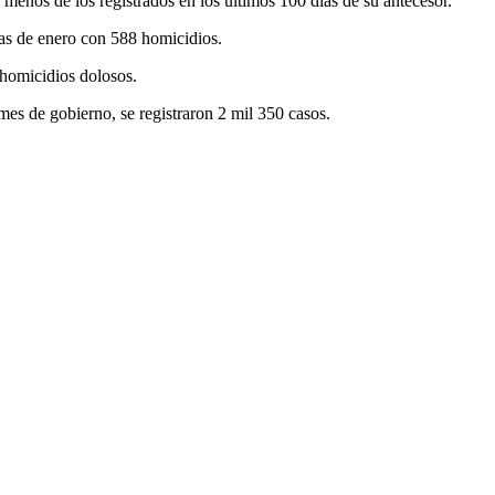
menos de los registrados en los últimos 100 días de su antecesor.
as de enero con 588 homicidios.
 homicidios dolosos.
 mes de gobierno, se registraron 2 mil 350 casos.