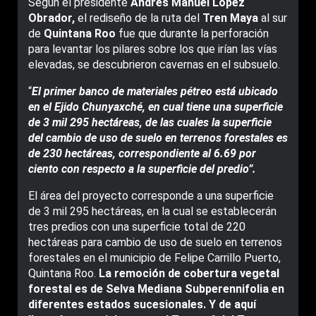
Según el presidente
Andrés Manuel López
Obrador,
el rediseño de la ruta del
Tren Maya
al sur
de
Quintana Roo
fue que durante la perforación
para levantar los pilares sobre los que irían las vías
elevadas, se descubrieron cavernas en el subsuelo.
“
El primer banco de materiales pétreo está ubicado
en el Ejido Chunyaxché, en cual tiene una superficie
de 3 mil 295 hectáreas, de las cuales la superficie
del cambio de uso de suelo en terrenos forestales es
de 230 hectáreas, correspondiente al 6.69 por
ciento con respecto a la superficie del predio”.
El área del proyecto corresponde a una superficie
de 3 mil 295 hectáreas, en la cual se establecerán
tres predios con una superficie total de 220
hectáreas para cambio de uso de suelo en terrenos
forestales en el municipio de Felipe Carrillo Puerto,
Quintana Roo.
La remoción de cobertura vegetal
forestal es de Selva Mediana Subperennifolia en
diferentes estados sucesionales. Y de aquí