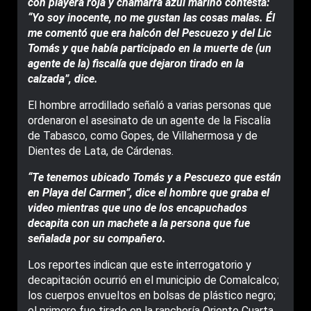
con playera roja y chamarra azul marino contesta:
“Yo soy inocente, no me gustan las cosas malas. Él
me comentó que era halcón del Pescuezo y del Lic
Tomás y que había participado en la muerte de (un
agente de la) fiscalía que dejaron tirado en la
calzada”, dice.
El hombre arrodillado señaló a varias personas que
ordenaron el asesinato de un agente de la Fiscalía
de Tabasco, como Gopes, de Villahermosa y de
Dientes de Lata, de Cárdenas.
“Te tenemos ubicado Tomás y a Pescuezo que están
en Playa del Carmen”, dice el hombre que graba el
video mientras que uno de los encapuchados
decapita con un machete a la persona que fue
señalada por su compañero.
Los reportes indican que este interrogatorio y
decapitación ocurrió en el municipio de Comalcalco;
los cuerpos envueltos en bolsas de plástico negro;
el primero fue tirado en la ranchería Oriente Cuarta