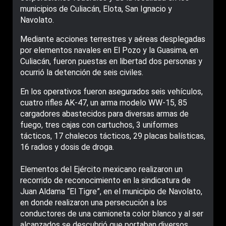
municipios de Culiacán, Elota, San Ignacio y
Navolato.
Mediante acciones terrestres y aéreas desplegadas
por elementos navales en El Pozo y la Guasima, en
Culiacán, fueron puestas en libertad dos personas y
ocurrió la detención de seis civiles.
En los operativos fueron asegurados seis vehículos,
cuatro rifles AK-47, un arma modelo WW-15, 85
cargadores abastecidos para diversas armas de
fuego, tres cajas con cartuchos, 3 uniformes
tácticos, 17 chalecos tácticos, 29 placas balísticas,
16 radios y dosis de droga.
Elementos del Ejército mexicano realizaron un
recorrido de reconocimiento en la sindicatura de
Juan Aldama “El Tigre”, en el municipio de Navolato,
en donde realizaron una persecución a los
conductores de una camioneta color blanco y al ser
alcanzados se descubrió que portaban diversos