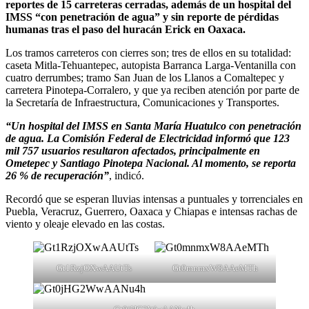
reportes de 15 carreteras cerradas, además de un hospital del
IMSS “con penetración de agua” y sin reporte de pérdidas
humanas tras el paso del huracán Erick en Oaxaca.
Los tramos carreteros con cierres son; tres de ellos en su totalidad:
caseta Mitla-Tehuantepec, autopista Barranca Larga-Ventanilla con
cuatro derrumbes; tramo San Juan de los Llanos a Comaltepec y
carretera Pinotepa-Corralero, y que ya reciben atención por parte de
la Secretaría de Infraestructura, Comunicaciones y Transportes.
“Un hospital del IMSS en Santa María Huatulco con penetración
de agua. La Comisión Federal de Electricidad informó que 123
mil 757 usuarios resultaron afectados, principalmente en
Ometepec y Santiago Pinotepa Nacional. Al momento, se reporta
26 % de recuperación”
, indicó.
Recordó que se esperan lluvias intensas a puntuales y torrenciales en
Puebla, Veracruz, Guerrero, Oaxaca y Chiapas e intensas rachas de
viento y oleaje elevado en las costas.
Gt1RzjOXwAAUtTs
Gt0mnmxW8AAeMTh