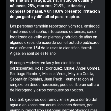
dermatitis y fatiga; 28.1%, irritación ocular y
náuseas; 25%, mareos; 21.9%, urticaria y
congestión nasal, y un 18.8% presentó irritación
de garganta y dificultad para respirar.
Las personas también reportaron vómitos, ansiedad,
trastornos del sueño, infecciones cutáneas, caída
localizada de vello en piernas y pérdida de uñas en
algunos casos, de acuerdo con el estudio publicado
en el número 154 de la revista científica Harmful
Algae, en abril de este año.
El riesgo —advierten las y los científicos
participantes, Rosa Rodríguez, Miguel Ángel Gómez,
Santiago Ramírez, Mariana Veras, Maycira Costa,
Sebastián Rosales, Juan Pech— aumenta con el
sargazo en descomposición, pues se liberan sulfuro
de hidrógeno y otros compuestos tóxicos.
Los trabajadores que removían sargazo dentro del
agua o en zonas con acumulaciones densas, por
ejemplo, reportaron síntomas dermatológicos más