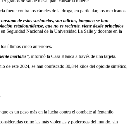
y 15 granos de sal de mesa, para causar la muerte.
 fuera: contra los cárteles de la droga, en particular, los mexicanos.
consumo de estas sustancias, son adictos, tampoco se han
blación estadounidense, que no es reciente, viene desde principios
a en Seguridad Nacional de la Universidad La Salle y docente en la
los últimos cinco anteriores.
mente mortales”,
informó la Casa Blanca a través de una tarjeta.
o de este 2024, se han confiscado 30,844 kilos del opioide sintético,
.
e es un paso más en la lucha contra el combate al fentanilo.
co consideradas como las más violentas y poderosas del mundo, sin