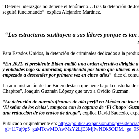
“Detener liderazgos no detiene el fenómeno…Tras la detención de Joa
seguirá funcionando”, explica Alejandro Martínez.
“Las estructuras sustituyen a sus líderes porque es ta
Para Estados Unidos, la detención de criminales dedicados a la producci
“En 2021, el presidente Biden emitió una orden ejecutiva dirigida 
y entidades bajo su autoridad, impidiendo por tanto que utilicen el
empezado a descender por primera vez en cinco años
”, dice el comu
La administración de Joe Biden destaca que tiene bajo la custodia de
Chapitos”, Joaquín Guzmán Lópezy que tuvo a Ovidio Guzmán.
“La detención de narcotraficantes de alto perfil en México no trae
‘El señor de los cielos’, tampoco con la captura de ‘El Chapo’ Guz
una reducción de los envíos de droga”,
explica David Saucedo, expe
Publicado originalmente en:
https://politica.expansion.mx/presidenc
_gl=117uj9p5_gaMTcwMDAwMzY2LjE3MjIwNDk5ODM._ga_0