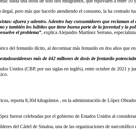
ortal: basta una dosis de solo dos miligramos, que equivalen a entre 10 
 ilegal, pero más que hacerlo atendiendo el consumo, la ha centrado hacia
istas: afuera y adentro. Adentro hay consumidores que reclaman el 
mo y también los hábitos que tiene buena parte de la juventud y la po
 resuelve el problema”
, explica Alejandro Martínez Serrano, especialist
ico del fentanilo ilícito, al decomisar más fentanilo en dos años que en 
 estadounidenses más de 442 millones de dosis de fentanilo potencial
os Unidos (CBP, por sus siglas en inglés), entre octubre de 2021 y juni
xico.
icos, reporta 8,304 kilográmos , en la administración de López Obrador
fueron celebradas por el gobierno de Estados Unidos al considerar qu
 líderes del Cártel de Sinaloa, una de las organizaciones de narcotráfi