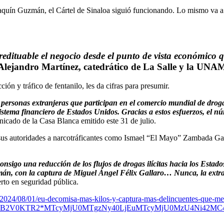
quín Guzmán, el Cártel de Sinaloa siguió funcionando. Lo mismo va a p
n redituable el negocio desde el punto de vista económico 
Alejandro Martínez, catedrático de La Salle y la UNA
ón y tráfico de fentanilo, les da cifras para presumir.
a personas extranjeras que participan en el comercio mundial de drog
 sistema financiero de Estados Unidos. Gracias a estos esfuerzos, el 
nicado de la Casa Blanca emitido este 31 de julio.
 sus autoridades a narcotráficantes como Ismael “El Mayo” Zambada Garc
 consigo una reducción de los flujos de drogas ilícitas hacia los Es
mán, con la captura de Miguel Ángel Félix Gallaro… Nunca, la extradi
rto en seguridad pública.
ia/2024/08/01/eu-decomisa-mas-kilos-y-captura-mas-delincuentes-que-m
SB2V0KTR2*MTcyMjU0MTgzNy40LjEuMTcyMjU0MzU4Ni42MC