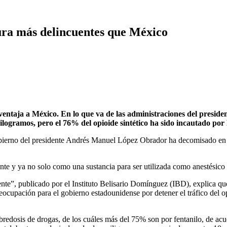
ura más delincuentes que México
 ventaja a México. En lo que va de las administraciones del pres
ogramos, pero el 76% del opioide sintético ha sido incautado por 
ierno del presidente Andrés Manuel López Obrador ha decomisado en cas
nte y ya no solo como una sustancia para ser utilizada como anestésico 
ente”, publicado por el Instituto Belisario Domínguez (IBD), explica qu
preocupación para el gobierno estadounidense por detener el tráfico del
edosis de drogas, de los cuáles más del 75% son por fentanilo, de ac