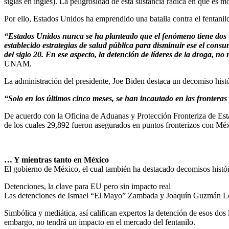
siglas en inglés). La peligrosidad de esta sustancia radica en que es m
Por ello, Estados Unidos ha emprendido una batalla contra el fentanilo
“Estados Unidos nunca se ha planteado que el fenómeno tiene dos v
establecido estrategias de salud pública para disminuir ese el consu
del siglo 20. En ese aspecto, la detención de líderes de la droga, no
UNAM.
La administración del presidente, Joe Biden destaca un decomiso histór
“Solo en los últimos cinco meses, se han incautado en las fronteras
De acuerdo con la Oficina de Aduanas y Protección Fronteriza de Estad
de los cuales 29,892 fueron asegurados en puntos fronterizos con Mé
… Y mientras tanto en México
El gobierno de México, el cual también ha destacado decomisos histór
Detenciones, la clave para EU pero sin impacto real
Las detenciones de Ismael “El Mayo” Zambada y Joaquín Guzmán López 
Simbólica y mediática, así califican expertos la detención de esos dos
embargo, no tendrá un impacto en el mercado del fentanilo.