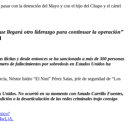
asar con la detención del Mayo y con el hijo del Chapo y el cártel
que llegará otro liderazgo para continuar la operación”
M
as ilícitas y desde entonces se ha sancionado a más de 300 personas
número de fallecimientos por sobredosis en Estados Unidos ha
ía, Néstor Isidro “El Nini” Pérez Salas, jefe de seguridad de “Los
tados Unidos. No ocurrió en su momento con Amado Carrillo Fuentes,
ción o la desarticulación de las redes criminales trajo consigo
exico?
4wLjA.