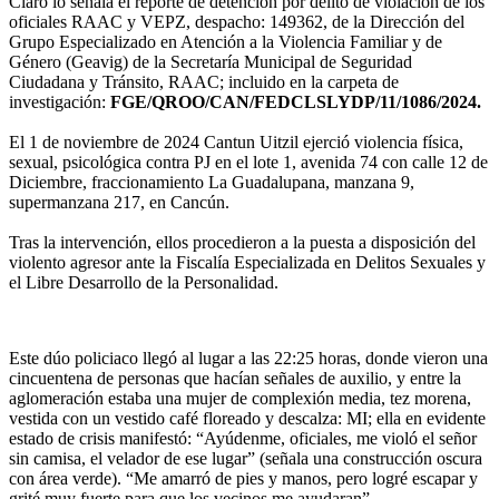
Claro lo señala el reporte de detención por delito de violación de los
oficiales RAAC y VEPZ, despacho: 149362, de la Dirección del
Grupo Especializado en Atención a la Violencia Familiar y de
Género (Geavig) de la Secretaría Municipal de Seguridad
Ciudadana y Tránsito, RAAC; incluido en la carpeta de
investigación:
FGE/QROO/CAN/FEDCLSLYDP/11/1086/2024.
El 1 de noviembre de 2024 Cantun Uitzil ejerció violencia física,
sexual, psicológica contra PJ en el lote 1, avenida 74 con calle 12 de
Diciembre, fraccionamiento La Guadalupana, manzana 9,
supermanzana 217, en Cancún.
Tras la intervención, ellos procedieron a la puesta a disposición del
violento agresor ante la Fiscalía Especializada en Delitos Sexuales y
el Libre Desarrollo de la Personalidad.
Este dúo policiaco llegó al lugar a las 22:25 horas, donde vieron una
cincuentena de personas que hacían señales de auxilio, y entre la
aglomeración estaba una mujer de complexión media, tez morena,
vestida con un vestido café floreado y descalza: MI; ella en evidente
estado de crisis manifestó: “Ayúdenme, oficiales, me violó el señor
sin camisa, el velador de ese lugar” (señala una construcción oscura
con área verde). “Me amarró de pies y manos, pero logré escapar y
grité muy fuerte para que los vecinos me ayudaran”.