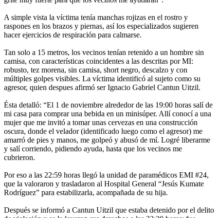
A simple vista la víctima tenía manchas rojizas en el rostro y
raspones en los brazos y piernas, así los especializados sugieren
hacer ejercicios de respiración para calmarse.
Tan solo a 15 metros, los vecinos tenían retenido a un hombre sin
camisa, con características coincidentes a las descritas por MI:
robusto, tez morena, sin camisa, short negro, descalzo y con
múltiples golpes visibles. La víctima identificó al sujeto como su
agresor, quien despues afirmó ser Ignacio Gabriel Cantun Uitzil.
Ésta detalló: “El 1 de noviembre alrededor de las 19:00 horas salí de
mi casa para comprar una bebida en un minisúper. Allí conocí a una
mujer que me invitó a tomar unas cervezas en una construcción
oscura, donde el velador (identificado luego como el agresor) me
amarró de pies y manos, me golpeó y abusó de mí. Logré liberarme
y salí corriendo, pidiendo ayuda, hasta que los vecinos me
cubrieron.
Por eso a las 22:59 horas llegó la unidad de paramédicos EMI #24,
que la valoraron y trasladaron al Hospital General “Jesús Kumate
Rodríguez” para estabilizarla, acompañada de su hija.
Después se informó a Cantun Uitzil que estaba detenido por el delito