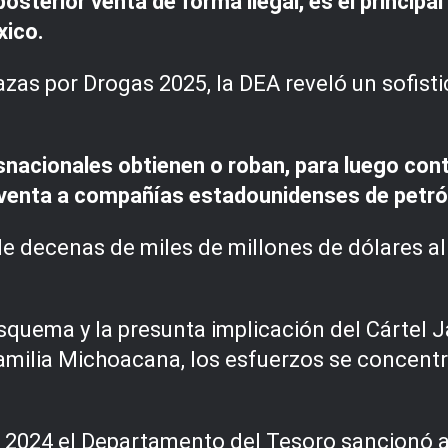
sterior venta de forma ilegal, es el principa
xico.
zas por Drogas 2025, la DEA reveló un sofist
snacionales obtienen o roban, para luego con
venta a compañías estadounidenses de petró
de decenas de miles de millones de dólares al
esquema y la presunta implicación del Cártel 
a Familia Michoacana, los esfuerzos se concen
 2024 el Departamento del Tesoro sancionó 