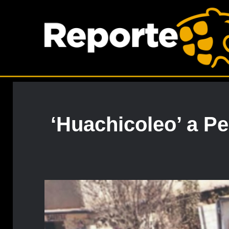
‘Huachicoleo’ a P