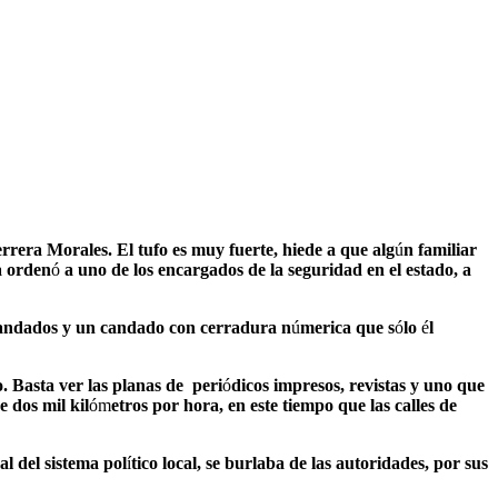
rera Morales. El tufo es muy fuerte, hiede a que alg
ú
n familiar
a orden
ó
a uno de los encargados de la seguridad en el estado, a
 candados y un candado con cerradura n
ú
merica que s
ó
lo
é
l
. Basta ver las planas de peri
ó
dicos impresos, revistas y uno que
e dos mil kil
óm
etros por hora, en este tiempo que las calles de
l del sistema pol
í
tico local, se burlaba de las autoridades, por sus