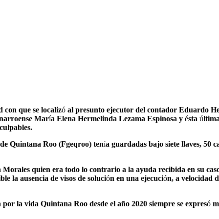
d con que se localiz
ó
al presunto ejecutor del contador Eduardo Her
tanarroense Mar
í
a Elena Hermelinda Lezama Espinosa y
é
sta
ú
ltim
 culpables.
 de Quintana Roo (Fgeqroo) ten
í
a guardadas bajo siete llaves, 50
 Morales quien era todo lo contrario a la ayuda recibida en su caso
ible la ausencia de visos de soluci
ó
n en una ejecuci
ó
n, a velocidad d
 por la vida Quintana Roo desde el año 2020 siempre se expres
ó
ma