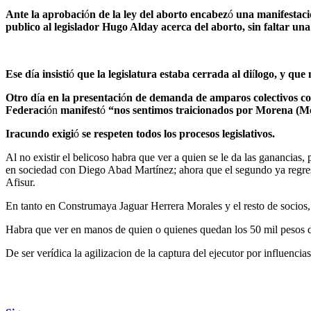
Ante la aprobaci
ó
n de la ley del aborto encabez
ó
una manifestaci
publico al legislador Hugo Alday acerca del aborto, sin faltar una
Ese d
í
a insisti
ó
que la legislatura estaba cerrada al di
í
logo, y que 
Otro d
í
a en la presentaci
ó
n de demanda de amparos colectivos con
Federaci
ón
manifest
ó
“nos sentimos traicionados por Morena (M
Iracundo exigi
ó
se respeten todos los procesos legislativos.
Al no existir el belicoso habra que ver a quien se le da las ganancias
en sociedad con Diego Abad Martínez; ahora que el segundo ya regresó 
Afisur.
En tanto en Construmaya Jaguar Herrera Morales y el resto de socios,
Habra que ver en manos de quien o quienes quedan los 50 mil pesos de
De ser verídica la agilizacion de la captura del ejecutor por influenci