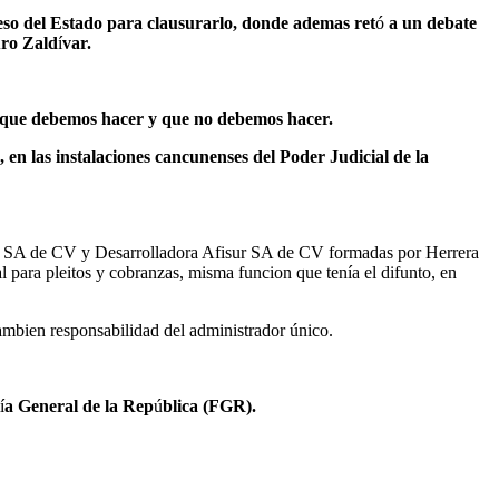
eso del Estado para clausurarlo, donde ademas ret
ó
a un debate
uro Zald
í
var.
s que debemos hacer y que no debemos hacer.
 en las instalaciones cancunenses del Poder Judicial de la
 SA de CV y Desarrolladora Afisur SA de CV formadas por Herrera
 para pleitos y cobranzas, misma funcion que tenía el difunto, en
ambien responsabilidad del administrador único.
í
a General de la Rep
ú
blica (FGR).