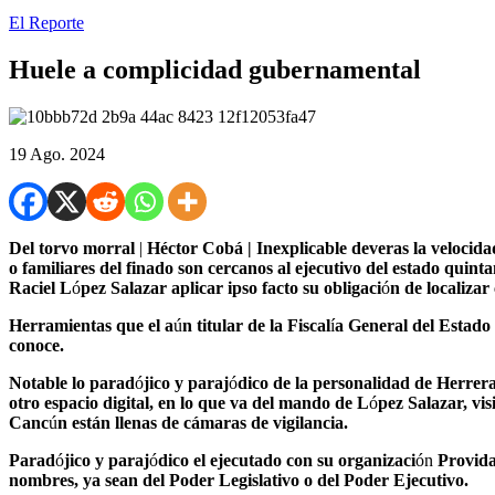
El Reporte
Huele a complicidad gubernamental
19 Ago. 2024
Del torvo morral
|
Héctor Cobá |
Inexplicable deveras la velocida
o familiares del finado son cercanos al ejecutivo del estado quin
Raciel L
ó
pez Salazar aplicar ipso facto su obligaci
ó
n de localizar
Herramientas que el a
ú
n titular de la Fiscal
í
a General del Estado
conoce.
Notable lo parad
ó
jico y paraj
ó
dico de la personalidad de Herrera
otro espacio digital, en lo que va del mando de L
ó
pez Salazar, vis
Canc
ú
n están llenas de cámaras de vigilancia.
Parad
ó
jico y paraj
ó
dico el ejecutado con su organizaci
ón
Provida
nombres, ya sean del Poder Legislativo o del Poder Ejecutivo.