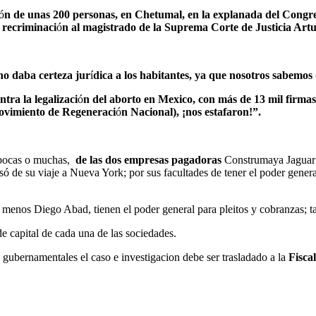
ó
n de unas 200 personas, en Chetumal, en la explanada del Congr
 recriminaci
ó
n al magistrado de la Suprema Corte de Justicia Art
no daba certeza jur
í
dica a los habitantes, ya que nosotros sabemo
tra la legalizaci
ó
n del aborto en Mexico, con más de 13 mil firmas,
ovimiento de Regeneraci
ó
n Nacional), ¡nos estafaron!”.
, pocas o muchas,
de las dos empresas pagadoras
Construmaya Jaguar
de su viaje a Nueva York; por sus facultades de tener el poder general
 menos Diego Abad, tienen el poder general para pleitos y cobranzas; t
 capital de cada una de las sociedades.
as gubernamentales el caso e investigacion debe ser trasladado a la
Fiscal