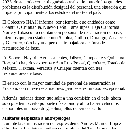
2023, de acuerdo con el diagnóstico realizado, otro de los grandes
problemas es la distribución desigual del personal, una situación que
impacta principalmente a los estados del norte del país.
El Colectivo INAH informa, por ejemplo, que entidades como
Coahuila, Chihuahua, Nuevo León, Tamaulipas, Baja California
Norte y Tabasco no cuentan con personal de restauración de base,
mientras que, en estados como Sinaloa, Colima, Durango, Zacatecas
y Guerrero, sólo hay una persona trabajadora del área de
restauración de base.
En Sonora, Nayarit, Aguascalientes, Jalisco, Campeche y Quintana
Roo, solo hay dos expertos y San Luis Potosí, Querétaro, Estado de
México, Tlaxcala, Veracruz y Chiapas cuentan con tres
restauradores de base.
El estado con la mayor cantidad de personal de restauración es
Yucatán, con nueve restauradores, pero este es un caso excepcional.
Además, quienes tienen que salir a una comisión en el país, ahora
solo pueden hacerlo por siete días al año y al no haber vehículos
disponibles ni apoyo de gasolina, ellos deben costearlo.
Militares desplazan a antropólogos
Durante la administración del expresidente Andrés Manuel López
Obrador, el Instituto se enfocó en las obras del Tren Maya y los