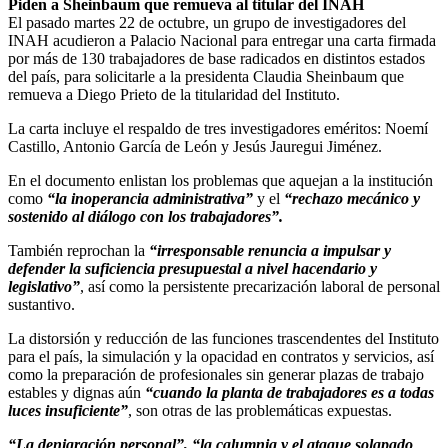
Piden a Sheinbaum que remueva al titular del INAH
El pasado martes 22 de octubre, un grupo de investigadores del
INAH acudieron a Palacio Nacional para entregar una carta firmada
por más de 130 trabajadores de base radicados en distintos estados
del país, para solicitarle a la presidenta Claudia Sheinbaum que
remueva a Diego Prieto de la titularidad del Instituto.
La carta incluye el respaldo de tres investigadores eméritos: Noemí
Castillo, Antonio García de León y Jesús Jauregui Jiménez.
En el documento enlistan los problemas que aquejan a la institución
como
“la inoperancia administrativa”
y el
“rechazo mecánico y
sostenido al diálogo con los trabajadores”.
También reprochan la
“irresponsable renuncia a impulsar y
defender la suficiencia presupuestal a nivel hacendario y
legislativo”
, así como la persistente precarización laboral de personal
sustantivo.
La distorsión y reducción de las funciones trascendentes del Instituto
para el país, la simulación y la opacidad en contratos y servicios, así
como la preparación de profesionales sin generar plazas de trabajo
estables y dignas aún
“cuando la planta de trabajadores es a todas
luces insuficiente”
, son otras de las problemáticas expuestas.
“La denigración personal”, “la calumnia y el ataque solapado