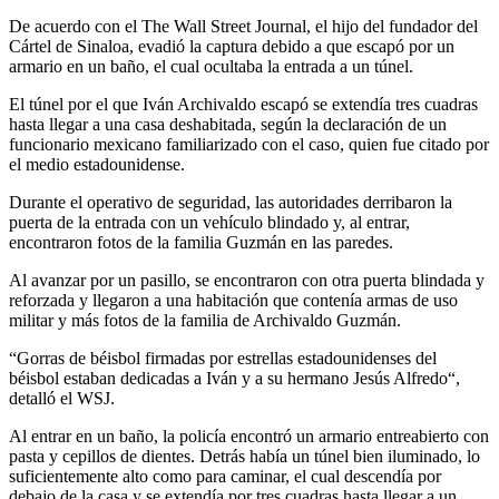
De acuerdo con el The Wall Street Journal, el hijo del fundador del
Cártel de Sinaloa, evadió la captura debido a que escapó por un
armario en un baño, el cual ocultaba la entrada a un túnel.
El túnel por el que Iván Archivaldo escapó se extendía tres cuadras
hasta llegar a una casa deshabitada, según la declaración de un
funcionario mexicano familiarizado con el caso, quien fue citado por
el medio estadounidense.
Durante el operativo de seguridad, las autoridades derribaron la
puerta de la entrada con un vehículo blindado y, al entrar,
encontraron fotos de la familia Guzmán en las paredes.
Al avanzar por un pasillo, se encontraron con otra puerta blindada y
reforzada y llegaron a una habitación que contenía armas de uso
militar y más fotos de la familia de Archivaldo Guzmán.
“Gorras de béisbol firmadas por estrellas estadounidenses del
béisbol estaban dedicadas a Iván y a su hermano Jesús Alfredo“,
detalló el WSJ.
Al entrar en un baño, la policía encontró un armario entreabierto con
pasta y cepillos de dientes. Detrás había un túnel bien iluminado, lo
suficientemente alto como para caminar, el cual descendía por
debajo de la casa y se extendía por tres cuadras hasta llegar a un