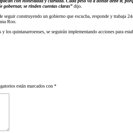
aplican con honestidad y claridad. Cada peso va a donde debe ir, por
de gobernar, se rinden cuentas claras”
dijo.
 seguir construyendo un gobierno que escucha, responde y trabaja 24/7
tana Roo.
as y los quintanarroenses, se seguirán implementando acciones para estab
gatorios están marcados con
*